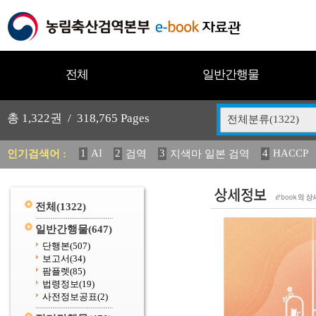
전체
일반간행물
총
1,322
권 /
318,765
Pages
전체분류(1322)
1
AI
2
3
4
HACCP
인기검색어 :
검역
지색마 일본 검역
11
2025
12
13
14
중독성 식물 도감
媛 異
(
20
수의과학검역원
전체
(1322)
일반간행물
(647)
단행본
(507)
보고서
(34)
팜플렛
(85)
법령정보
(19)
사전정보공표
(2)