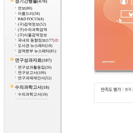
정기간행물
(470)
연보
(80)
아름드리
(58)
R&D FOCUS
(4)
(구)검역정보
(52)
(구)수의과학검역
(구)식물검역정보
국내외 동향정보
(177)
도서관 뉴스레터
(18)
검역본부 뉴스레터
(81)
연구성과자료
(187)
연구성과활용집
(26)
연구보고서
(109)
연구과제제안서
(52)
수의과학고서
(18)
수의과학고서
(18)