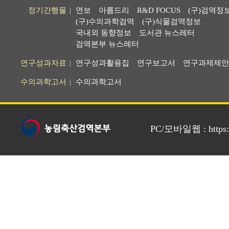
정기간행물
연보
아름드리
R&D FOCUS
(구)검역정
|
(구)수의과학검역
(구)식물검역정보
국내외 동향정보
도서관 뉴스레터
검역본부 뉴스레터
연구성과자료
연구성과활용집
연구보고서
연구과제제안
|
수의과학고서
수의과학고서
|
PC/모바일웹 : https://