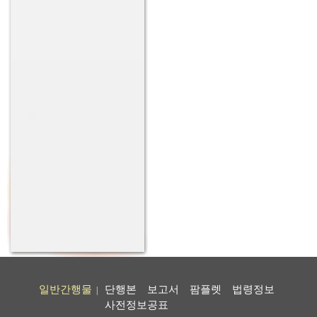
일반간행물
단행본
보고서
팜플렛
법령정보
|
사전정보공표