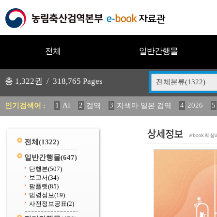
전체
일반간행물
총
1,322
권 /
318,765
Pages
전체분류(1322)
1
AI
2
3
4
2026
5
인기검색어 :
검역
지색마 일본 검역
12
13
14
중독성 식물 도감
媛 異
(2013년도) 
20
수의과학검역원
전체
(1322)
일반간행물
(647)
단행본
(507)
보고서
(34)
팜플렛
(85)
법령정보
(19)
사전정보공표
(2)