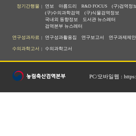
정기간행물
연보
아름드리
R&D FOCUS
(구)검역정
|
(구)수의과학검역
(구)식물검역정보
국내외 동향정보
도서관 뉴스레터
검역본부 뉴스레터
연구성과자료
연구성과활용집
연구보고서
연구과제제안
|
수의과학고서
수의과학고서
|
PC/모바일웹 : https://