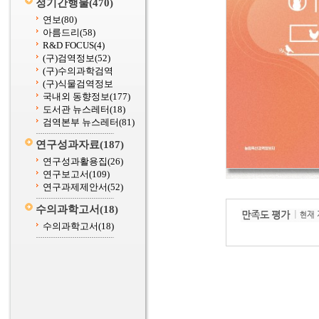
정기간행물
(470)
연보
(80)
아름드리
(58)
R&D FOCUS
(4)
(구)검역정보
(52)
(구)수의과학검역
(구)식물검역정보
국내외 동향정보
(177)
도서관 뉴스레터
(18)
검역본부 뉴스레터
(81)
연구성과자료
(187)
연구성과활용집
(26)
연구보고서
(109)
연구과제제안서
(52)
수의과학고서
(18)
수의과학고서
(18)