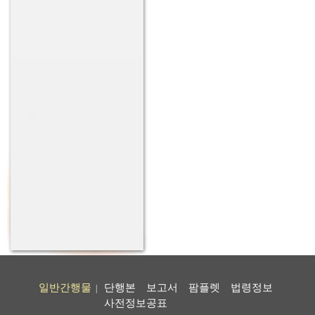
일반간행물
단행본
보고서
팜플렛
법령정보
|
사전정보공표