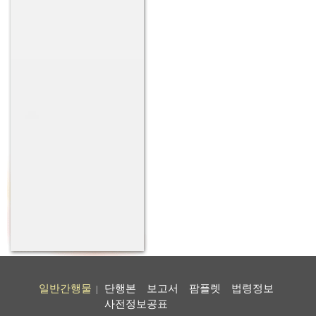
일반간행물
단행본
보고서
팜플렛
법령정보
|
사전정보공표