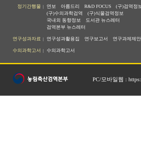
정기간행물
연보
아름드리
R&D FOCUS
(구)검역정
|
(구)수의과학검역
(구)식물검역정보
국내외 동향정보
도서관 뉴스레터
검역본부 뉴스레터
연구성과자료
연구성과활용집
연구보고서
연구과제제안
|
수의과학고서
수의과학고서
|
PC/모바일웹 : https://