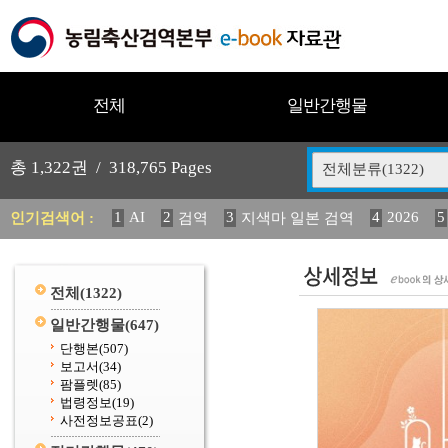
전체
일반간행물
총
1,322
권 /
318,765
Pages
전체분류(1322)
1
AI
2
3
4
2026
5
인기검색어 :
검역
지색마 일본 검역
11
2025
12
13
중독성 식물 도감
(2013년도) 
20
수의과학검역원
전체
(1322)
일반간행물
(647)
단행본
(507)
보고서
(34)
팜플렛
(85)
법령정보
(19)
사전정보공표
(2)