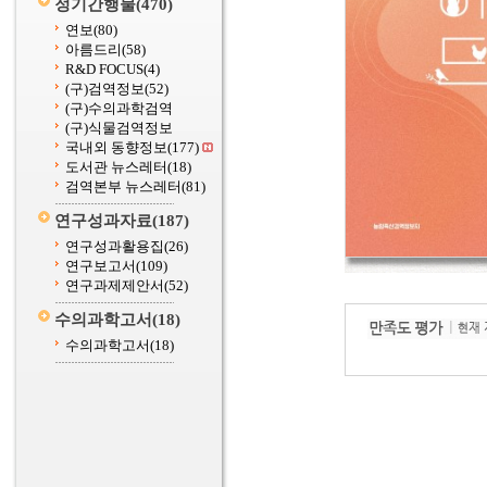
정기간행물
(470)
연보
(80)
아름드리
(58)
R&D FOCUS
(4)
(구)검역정보
(52)
(구)수의과학검역
(구)식물검역정보
국내외 동향정보
(177)
도서관 뉴스레터
(18)
검역본부 뉴스레터
(81)
연구성과자료
(187)
연구성과활용집
(26)
연구보고서
(109)
연구과제제안서
(52)
수의과학고서
(18)
수의과학고서
(18)