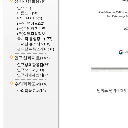
정기간행물
(470)
연보
(80)
아름드리
(58)
R&D FOCUS
(4)
(구)검역정보
(52)
(구)수의과학검역
(구)식물검역정보
국내외 동향정보
(177)
도서관 뉴스레터
(18)
검역본부 뉴스레터
(81)
연구성과자료
(187)
연구성과활용집
(26)
연구보고서
(109)
연구과제제안서
(52)
수의과학고서
(18)
수의과학고서
(18)