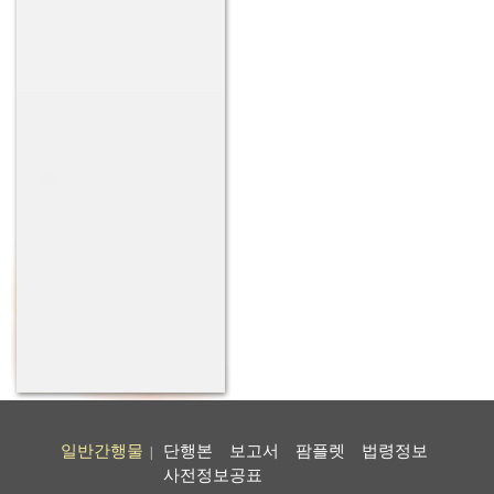
일반간행물
단행본
보고서
팜플렛
법령정보
|
사전정보공표