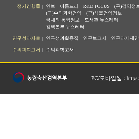
정기간행물
연보
아름드리
R&D FOCUS
(구)검역정
|
(구)수의과학검역
(구)식물검역정보
국내외 동향정보
도서관 뉴스레터
검역본부 뉴스레터
연구성과자료
연구성과활용집
연구보고서
연구과제제안
|
수의과학고서
수의과학고서
|
PC/모바일웹 : https://