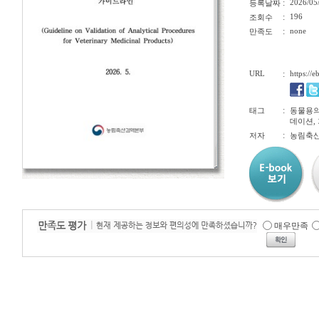
:
2026/05
등록날짜
:
196
조회수
:
none
만족도
URL
:
https://
:
태그
동물용의
데이션,
:
저자
농림축산
매우만족