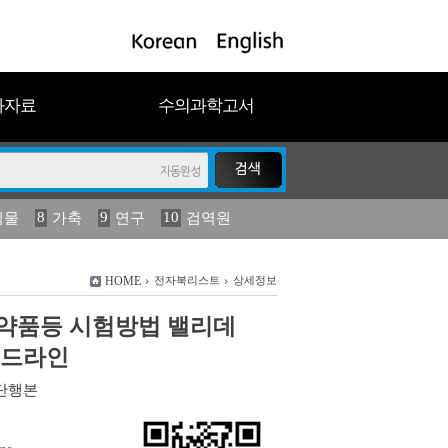
과자료
수의과학고서
8
9
10
식물
가축
연구
검역원
18
2023
19
연보
농림수산
HOME
전자북리스트
상세정보
약품등 시험방법 밸리데
이드라인
단행본