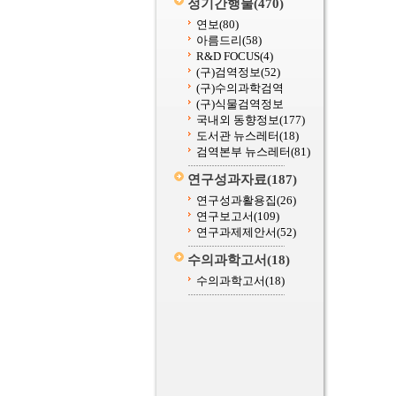
정기간행물
(470)
연보
(80)
아름드리
(58)
R&D FOCUS
(4)
(구)검역정보
(52)
(구)수의과학검역
(구)식물검역정보
국내외 동향정보
(177)
도서관 뉴스레터
(18)
검역본부 뉴스레터
(81)
연구성과자료
(187)
연구성과활용집
(26)
연구보고서
(109)
연구과제제안서
(52)
수의과학고서
(18)
수의과학고서
(18)