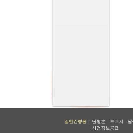
일반간행물
단행본
보고서
팜
|
사전정보공표