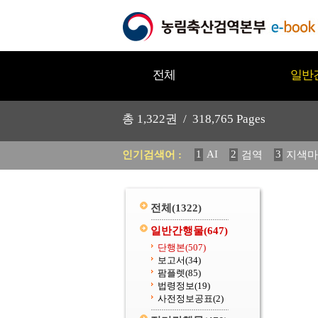
전체
일반
총
1,322
권 /
318,765
Pages
1
AI
2
3
인기검색어 :
검역
지색마
11
2025
12
중독성 식물
20
수의과학검역원
전체
(1322)
일반간행물
(647)
단행본
(507)
보고서
(34)
팜플렛
(85)
법령정보
(19)
사전정보공표
(2)