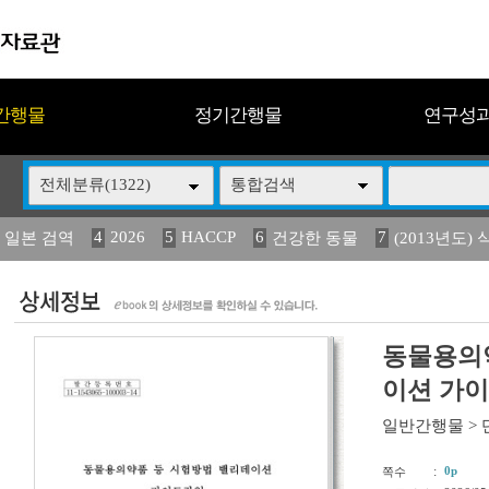
간행물
정기간행물
연구성
전체분류(1322)
통합검색
4
2026
5
HACCP
6
7
 일본 검역
건강한 동물
(2013년도) 
13
14
15
16
17
 도감
媛 異
(2013년도) 식
구제역
관리
동물용의
이션 가
일반간행물
>
:
0p
쪽수