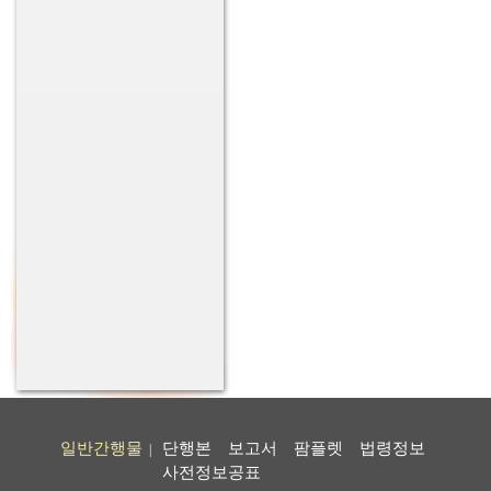
일반간행물
단행본
보고서
팜플렛
법령정보
|
사전정보공표