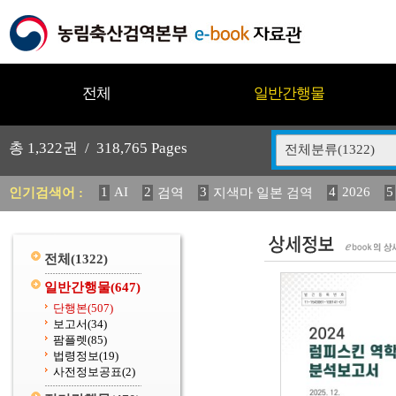
전체
일반간행물
총
1,322
권 /
318,765
Pages
전체분류(1322)
1
AI
2
3
4
2026
5
인기검색어 :
검역
지색마 일본 검역
11
2025
12
13
중독성 식물 도감
(2013년도) 
20
수의과학검역원
전체
(1322)
일반간행물
(647)
단행본
(507)
보고서
(34)
팜플렛
(85)
법령정보
(19)
사전정보공표
(2)