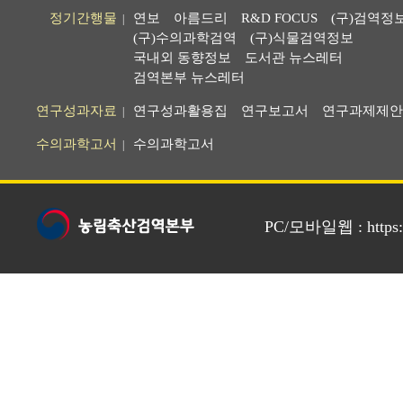
정기간행물
연보
아름드리
R&D FOCUS
(구)검역정
|
(구)수의과학검역
(구)식물검역정보
국내외 동향정보
도서관 뉴스레터
검역본부 뉴스레터
연구성과자료
연구성과활용집
연구보고서
연구과제제안
|
수의과학고서
수의과학고서
|
PC/모바일웹 : https://