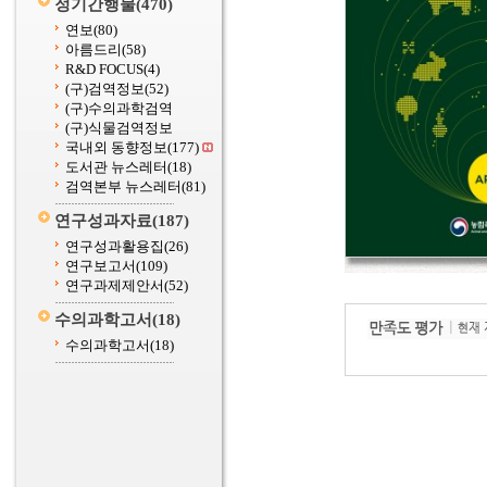
정기간행물
(470)
연보
(80)
아름드리
(58)
R&D FOCUS
(4)
(구)검역정보
(52)
(구)수의과학검역
(구)식물검역정보
국내외 동향정보
(177)
도서관 뉴스레터
(18)
검역본부 뉴스레터
(81)
연구성과자료
(187)
연구성과활용집
(26)
연구보고서
(109)
연구과제제안서
(52)
수의과학고서
(18)
수의과학고서
(18)