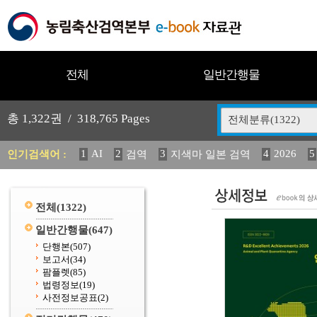
전체
일반간행물
총
1,322
권 /
318,765
Pages
전체분류(1322)
1
AI
2
3
4
2026
5
인기검색어 :
검역
지색마 일본 검역
11
2025
12
13
14
중독성 식물 도감
媛 異
(
20
수의과학검역원
전체
(1322)
일반간행물
(647)
단행본
(507)
보고서
(34)
팜플렛
(85)
법령정보
(19)
사전정보공표
(2)