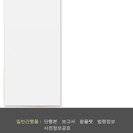
일반간행물
단행본
보고서
팜플렛
법령정보
|
사전정보공표