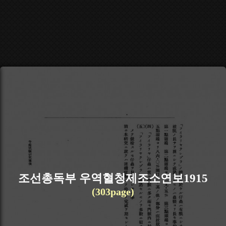
조선총독부 우역혈청제조소연보1915
(303page)