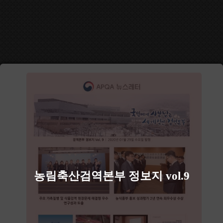
농림축산검역본부 정보지 vol.9