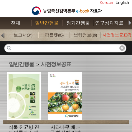
Korean
English
전체
일반간행물
정기간행물
연구성과자료
수
보고서
팜플렛
법령정보
사전정보공표
(2)
7)
(34)
(85)
(19)
일반간행물
사전정보공표
>
식물 진균병 진
사과나무 배나