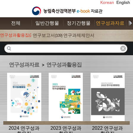
Korean
English
전체
일반간행물
정기간행물
연구성과자료
수
연구성과활용집
연구보고서
연구과제제안서
(26)
(109)
(52)
연구성과자료
연구성과활용집
>
2024 연구성과
2023 연구성과
2022 연구성과