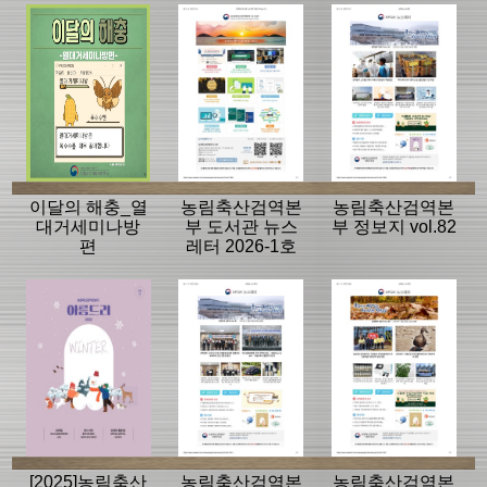
이달의 해충_열
농림축산검역본
농림축산검역본
대거세미나방
부 도서관 뉴스
부 정보지 vol.82
편
레터 2026-1호
(vol.21)
[2025]농림축산
농림축산검역본
농림축산검역본