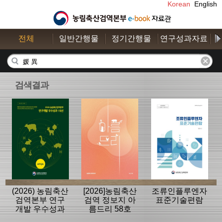
Korean
English
전체
일반간행물
정기간행물
연구성과자료
수
검색결과
(2026) 농림축산
[2026]농림축산
조류인플루엔자
검역본부 연구
검역 정보지 아
표준기술편람
개발 우수성과
름드리 58호
15선