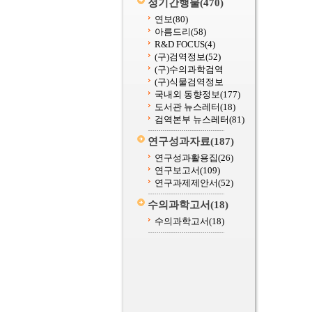
정기간행물
(470)
연보
(80)
아름드리
(58)
R&D FOCUS
(4)
(구)검역정보
(52)
(구)수의과학검역
(구)식물검역정보
국내외 동향정보
(177)
도서관 뉴스레터
(18)
검역본부 뉴스레터
(81)
연구성과자료
(187)
연구성과활용집
(26)
연구보고서
(109)
연구과제제안서
(52)
수의과학고서
(18)
수의과학고서
(18)