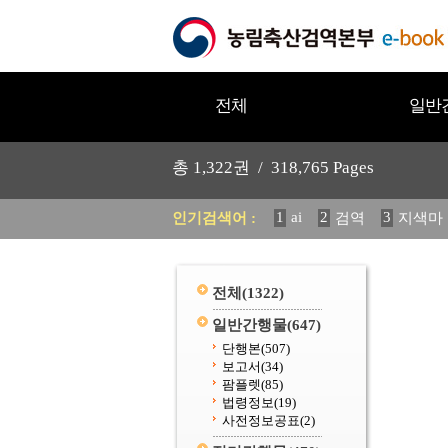
전체
일반
총
1,322
권 /
318,765
Pages
1
ai
2
3
인기검색어 :
검역
지색마
12
13
중독성 식물 도감
20
수의과학검역원
전체
(1322)
일반간행물
(647)
단행본
(507)
보고서
(34)
팜플렛
(85)
법령정보
(19)
사전정보공표
(2)