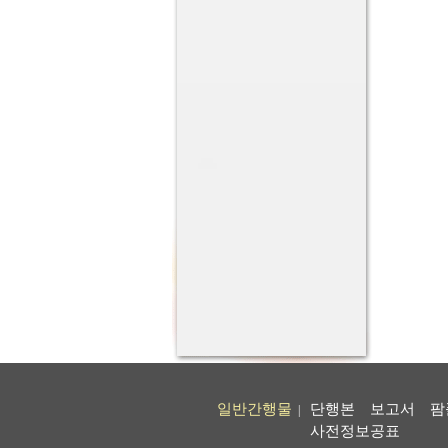
일반간행물
단행본
보고서
팜
|
사전정보공표