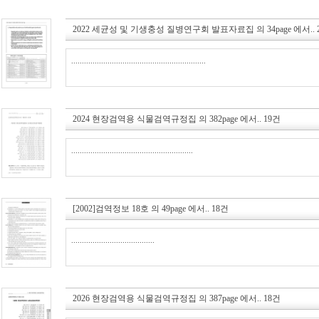
2022 세균성 및 기생충성 질병연구회 발표자료집
의
34page
에서..
...............................................................
2024 현장검역용 식물검역규정집
의
382page
에서..
19건
.........................................................
[2002]검역정보 18호
의
49page
에서..
18건
.......................................
2026 현장검역용 식물검역규정집
의
387page
에서..
18건