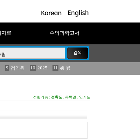
과자료
수의과학고서
9
10
2025
11
구
검역원
媛 異
19
2013년도) 식물
농림수산
정렬기능 :
정확도
.
등록일
.
인기도