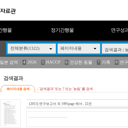
간행물
정기간행물
연구성
전체분류(1322)
페이지내용
4
2026
5
HACCP
6
7
8
 일본 검역
건강한 동물
가축
연
14
15
16
17
2023
18
(2013년도) 식
구제역
관리
연보
(
검색결과
- '검색결과' 또는 '|' 또는 '농림' 를 검색
페이지내용 검색
(2015) 연구보고서
의
1991page
에서..
22건
.............................................