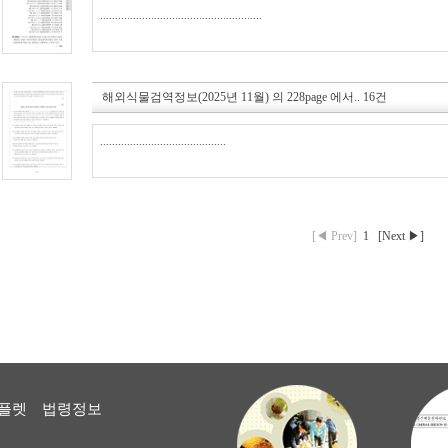
......................................................
해외식물검역정보(2025년 11월)
의
228page
에서..
16건
..........................................
[◀ Prev]
1
[Next ▶]
플렛
법령정보