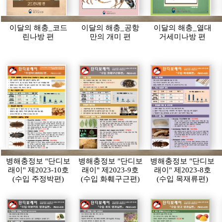
이달의 해충_코드
이달의 해충_공항
이달의 해충_열대
린나방 편
만의 개미 편
거세미나방 편
병해충정보 "단디보
병해충정보 "단디보
병해충정보 "단디보
래이" 제2023-10호
래이" 제2023-9호
래이" 제2023-8호
(수입 주정박편)
(수입 화훼구근편)
(수입 목재류편)