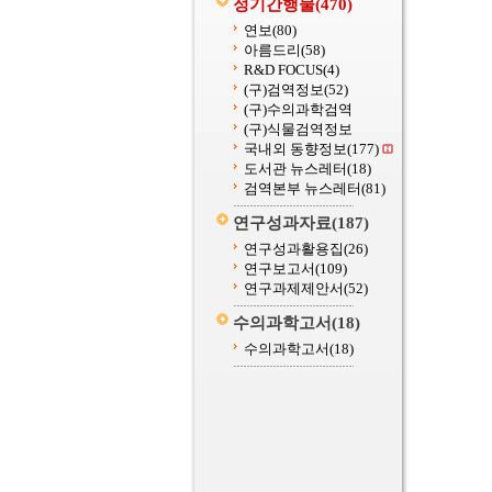
정기간행물
(470)
연보
(80)
아름드리
(58)
R&D FOCUS
(4)
(구)검역정보
(52)
(구)수의과학검역
(구)식물검역정보
국내외 동향정보
(177)
도서관 뉴스레터
(18)
검역본부 뉴스레터
(81)
연구성과자료
(187)
연구성과활용집
(26)
연구보고서
(109)
연구과제제안서
(52)
수의과학고서
(18)
수의과학고서
(18)