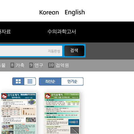
과자료
수의과학고서
8
9
10
동물
가축
연구
검역원
18
2023
19
연보
농림수산