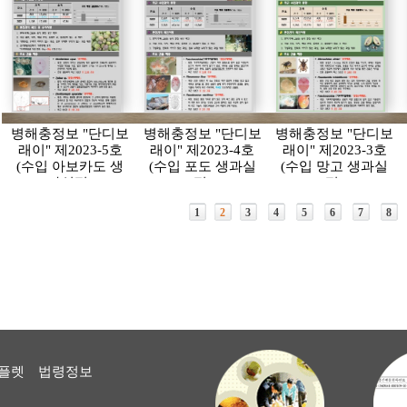
병해충정보 "단디보
병해충정보 "단디보
병해충정보 "단디보
래이" 제2023-5호
래이" 제2023-4호
래이" 제2023-3호
(수입 아보카도 생
(수입 포도 생과실
(수입 망고 생과실
과실편)
편)
편)
1
2
3
4
5
6
7
8
플렛
법령정보