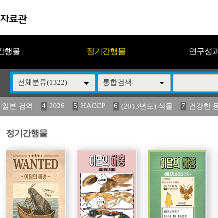
간행물
정기간행물
연구성
전체분류(1322)
통합검색
4
2026
5
HACCP
6
7
 일본 검역
(2013년도) 식물
건강한 
13
14
15
16
17
 도감
媛 異
(2013년도) 식
구제역
관리
정기간행물