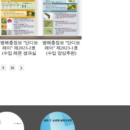
병해충정보 "단디보
병해충정보 "단디보
래이" 제2023-2호
래이" 제2023-1호
(수입 레몬 생과실
(수입 양상추편)
편)
9
10