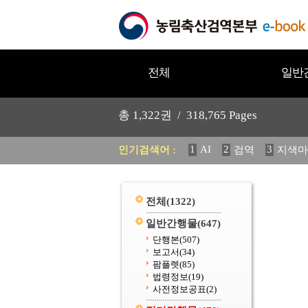
전체
일반
총
1,322
권 /
318,765
Pages
1
AI
2
3
인기검색어 :
검역
지색마
11
2025
12
중독성 식물
20
수의과학검역원
전체
(1322)
일반간행물
(647)
단행본
(507)
보고서
(34)
팜플렛
(85)
법령정보
(19)
사전정보공표
(2)