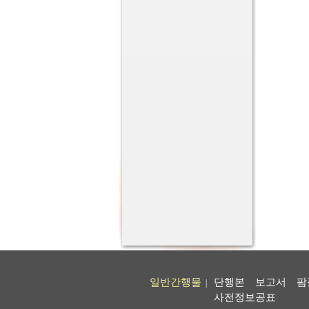
일반간행물
단행본
보고서
팜
|
사전정보공표