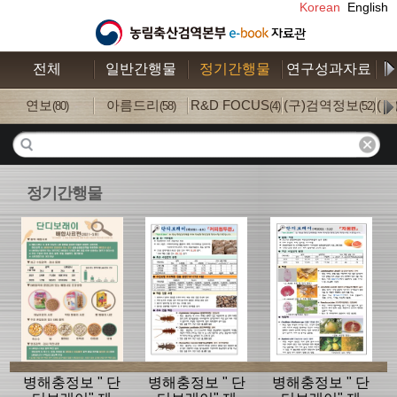
Korean
English
전체
일반간행물
정기간행물
연구성과자료
수
연보
아름드리
R&D FOCUS
(구)검역정보
(
(80)
(58)
(4)
(52)
정기간행물
병해충정보 " 단
병해충정보 " 단
병해충정보 " 단