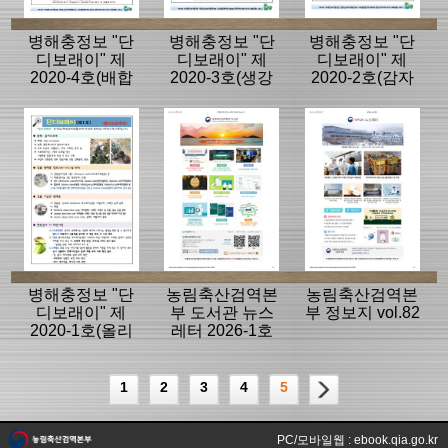
병해충정보 "단
병해충정보 "단
병해충정보 "단
디보래이" 제
디보래이" 제
디보래이" 제
2020-4호(배합
2020-3호(생강
2020-2호(감자
사료편)
편)
편)
병해충정보 "단
농림축산검역본
농림축산검역본
디보래이" 제
부 도서관 뉴스
부 정보지 vol.82
2020-1호(올리
레터 2026-1호
브 묘목편)
(vol.21)
1
2
3
4
5
PC/모바일웹 : ebook.qia.go.kr