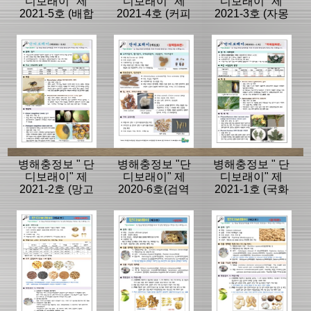
디보래이" 제
디보래이" 제
디보래이" 제
2021-5호 (배합
2021-4호 (커피
2021-3호 (자몽
사료편)
원두편)
편)
병해충정보 " 단
병해충정보 "단
병해충정보 " 단
디보래이" 제
디보래이" 제
디보래이" 제
2021-2호 (망고
2020-6호(검역
2021-1호 (국화
편)
잡초편)
절화편)