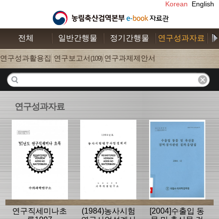
Korean
English
전체
일반간행물
정기간행물
연구성과자료
수
연구성과활용집
연구보고서
연구과제제안서
(26)
(109)
(52)
연구성과자료
연구직세미나초
(1984)농사시험
[2004]수출입 동