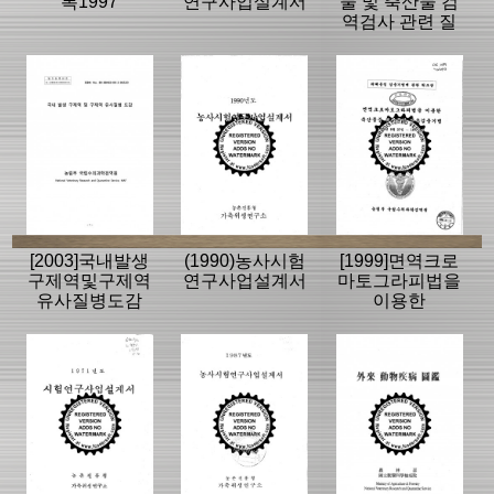
록1997
연구사업설계서
물 및 축산물 검
역검사 관련 질
의응답집
[2003]국내발생
(1990)농사시험
[1999]면역크로
구제역및구제역
연구사업설계서
마토그라피법을
유사질병도감
이용한