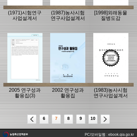
(1971)시험연구
(1987)농사시험
[1998]외래동물
사업설계서
연구사업설계서
질병도감
2005 연구성과
2002 연구성과
(1983)농사시험
활용집(3)
활용집
연구사업설계서
6
7
8
9
10
PC/모바일웹 : ebook.qia.go.kr