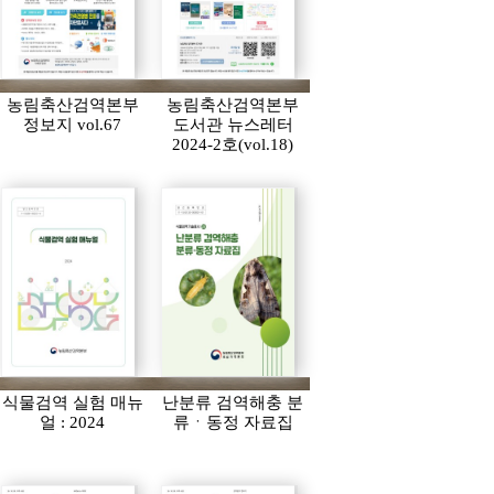
농림축산검역본부
농림축산검역본부
정보지 vol.67
도서관 뉴스레터
2024-2호(vol.18)
식물검역 실험 매뉴
난분류 검역해충 분
얼 : 2024
류ㆍ동정 자료집