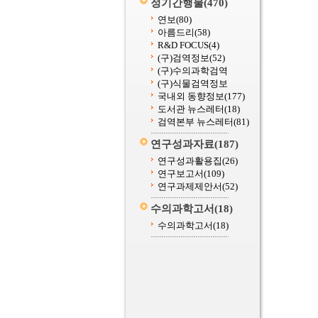
정기간행물
(470)
연보
(80)
아름드리
(58)
R&D FOCUS
(4)
(구)검역정보
(52)
(구)수의과학검역
(구)식물검역정보
국내외 동향정보
(177)
도서관 뉴스레터
(18)
검역본부 뉴스레터
(81)
연구성과자료
(187)
연구성과활용집
(26)
연구보고서
(109)
연구과제제안서
(52)
수의과학고서
(18)
수의과학고서
(18)