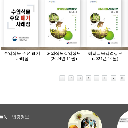
수입식물 주요 폐기
해외식물검역정보
해외식물검역정보
사례집
(2024년 11월)
(2024년 10월)
1
2
3
4
5
6
7
8
플렛
법령정보