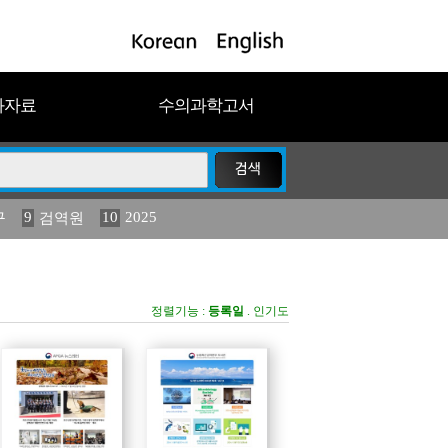
과자료
수의과학고서
9
10
2025
구
검역원
11
(2013년도) 식물
023
19
농림수산
정렬기능 :
등록일
.
인기도