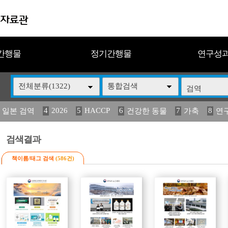
간행물
정기간행물
연구성
전체분류(1322)
통합검색
4
2026
5
HACCP
6
7
8
 일본 검역
건강한 동물
가축
연
14
15
16
17
18
2
媛 異
(2013년도) 식
구제역
관리
연보
검색결과
책이름/태그 검색
(586건)