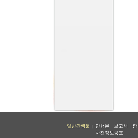
일반간행물
단행본
보고서
팜
|
사전정보공표