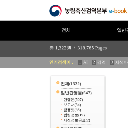
전체
일반
총
1,322
권 /
318,765
Pages
1
AI
2
3
인기검색어 :
검역
지색마
12
13
중독성 식물 도감
20
수의과학검역원
전체
(1322)
일반간행물
(647)
단행본
(507)
보고서
(34)
팜플렛
(85)
법령정보
(19)
사전정보공표
(2)