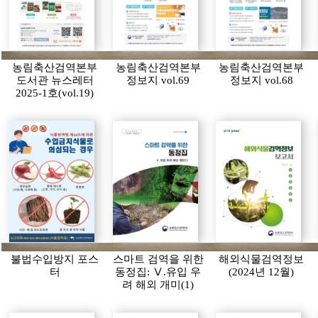
농림축산검역본부
농림축산검역본부
농림축산검역본부
도서관 뉴스레터
정보지 vol.69
정보지 vol.68
2025-1호(vol.19)
불법수입방지 포스
스마트 검역을 위한
해외식물검역정보
터
동정집: Ⅴ.유입 우
(2024년 12월)
려 해외 개미(1)