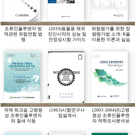
조류인플루엔자 방
(2019)동물용 체외
위험평가를 위한 정
역관련 유럽연합 법
진단시약의 성능 및
량평가법 소개: R을
령
안정성시험 가이드
이용한 이론과 실습
라인
국제 워크숍 고병원
(1963)시험연구사
(2003·2004년)고병
성 조류인플루엔자
업설계서
원성 조류인플루엔
와 철새 이동
자 역학조사분석보
고서