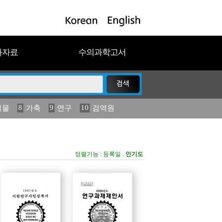
과자료
수의과학고서
8
9
10
식물
가축
연구
검역원
18
2023
19
연보
농림수산
정렬기능 :
등록일
.
인기도