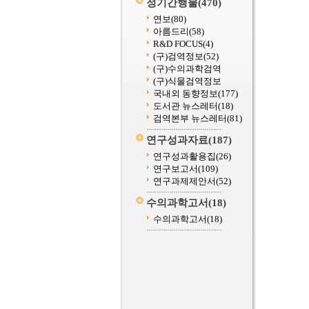
정기간행물
(470)
연보
(80)
아름드리
(58)
R&D FOCUS
(4)
(구)검역정보
(52)
(구)수의과학검역
(구)식물검역정보
국내외 동향정보
(177)
도서관 뉴스레터
(18)
검역본부 뉴스레터
(81)
연구성과자료
(187)
연구성과활용집
(26)
연구보고서
(109)
연구과제제안서
(52)
수의과학고서
(18)
수의과학고서
(18)