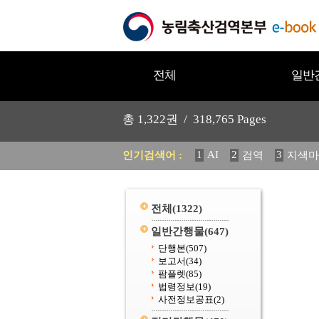
전체
일반
총
1,322
권 /
318,765
Pages
1
AI
2
3
인기검색어 :
검역
지색마
11
2025
12
중독성 식물
20
수의과학검역원
전체
(1322)
일반간행물
(647)
단행본
(507)
보고서
(34)
팜플렛
(85)
법령정보
(19)
사전정보공표
(2)