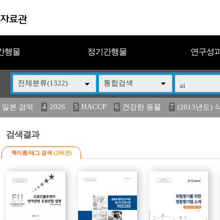
간행물
정기간행물
연구성
전체분류(1322)
통합검색
4
2026
5
HACCP
6
7
 일본 검역
건강한 동물
(2013년도) 
13
14
15
16
17
 도감
媛 異
(2013년도) 식
구제역
관리
검색결과
책이름/태그 검색
(296건)