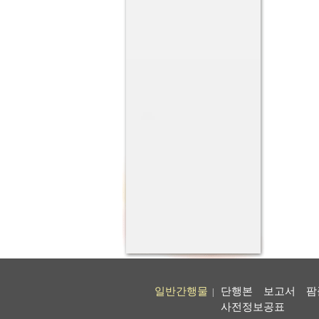
일반간행물
단행본
보고서
팜
|
사전정보공표