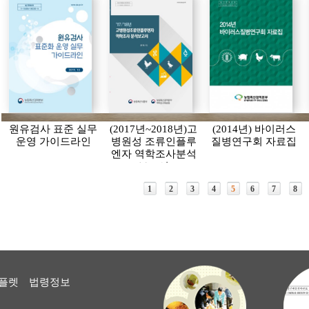
원유검사 표준 실무
(2017년~2018년)고
(2014년) 바이러스
운영 가이드라인
병원성 조류인플루
질병연구회 자료집
엔자 역학조사분석
보고서
1
2
3
4
5
6
7
8
플렛
법령정보