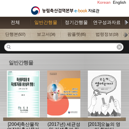
Korean
English
전체
일반간행물
정기간행물
연구성과자료
수
단행본
보고서
팜플렛
법령정보
사
(507)
(34)
(85)
(19)
일반간행물
[2004]축산물작
(2017년) 세균성
[2013]오늘의 영