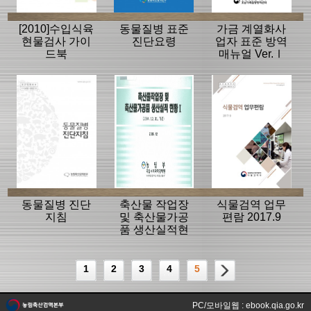
[2010]수입식육
동물질병 표준
가금 계열화사
현물검사 가이
진단요령
업자 표준 방역
드북
매뉴얼 Ver.Ⅰ
동물질병 진단
축산물 작업장
식물검역 업무
지침
및 축산물가공
편람 2017.9
품 생산실적현
황1(2004.12.31
기준)
1
2
3
4
5
PC/모바일웹 : ebook.qia.go.kr