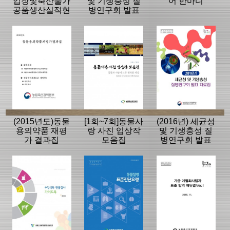
업장및축산물가
및 기생충성 질
어 한마디
공품생산실적현
병연구회 발표
황1
자료집
(2015년도)동물
[1회~7회]동물사
(2016년) 세균성
용의약품 재평
랑 사진 입상작
및 기생충성 질
가 결과집
모음집
병연구회 발표
자료집