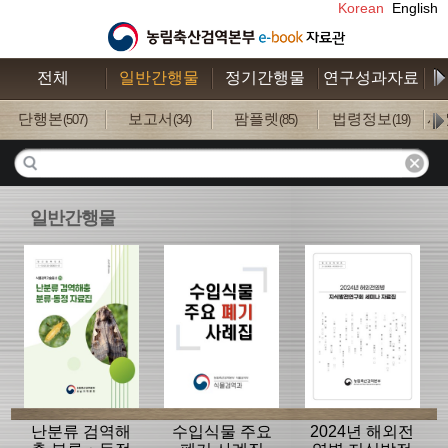
Korean
English
전체
일반간행물
정기간행물
연구성과자료
수
단행본
보고서
팜플렛
법령정보
사
(507)
(34)
(85)
(19)
일반간행물
난분류 검역해
수입식물 주요
2024년 해외전