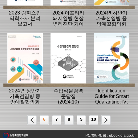
2023 럼피스킨
2024 아프리카
2024년 하반기
역학조사 분석
돼지열병 현장
가축전염병 중
보고서
병리진단 가이
앙예찰협의회
드북
자료
2024년 상반기
수입식물검역
Identification
가축전염병 중
문답집
Guide for Smart
앙예찰협의회
(2024.10)
Quarantine: Ⅳ.
자료
Storage grain
pests-
Coleoptera
6
7
8
9
10
PC/모바일웹 : ebook.qia.go.kr