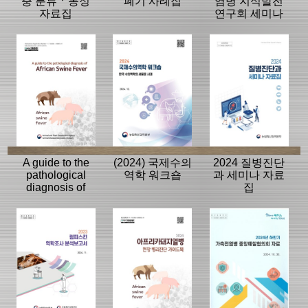
충 분류ㆍ동정
폐기 사례집
염병 지식발전
자료집
연구회 세미나
자료집
A guide to the
(2024) 국제수의
2024 질병진단
pathological
역학 워크숍
과 세미나 자료
diagnosis of
집
African Swine
Fever