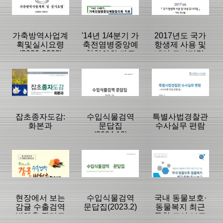
|
|
|
가축방역사업계
'14년 1/4분기 가
2017년도 국가
획및실시요령
축전염병중앙예
항생제 사용 및
(2000-2003)
찰협의회 자료
내성 모니터링:
가축, 축산물
등록일 :
등록일 :
등록일 :
2015/03/31
2009/05/29
2007/11/22
분류명 : 단행본
분류명 : 단행본
분류명 : 단행본
|
|
|
|
|
|
잡초종자도감:
수입식물검역
특별사법경찰관
화본과
문답집
수사실무 편람
(2024.10)
페이지:0, 방
페이지:0, 방
페이지:102, 방
문:5,126
문:5,112
문:5,019
등록일 :
등록일 :
등록일 :
2007/11/28
2014/08/19
2018/07/04
분류명 : 단행본
분류명 : 단행본
분류명 : 단행본
|
|
|
|
|
|
현장에서 보는
수입식물검역
국내 동물보호·
감귤 수출검역
문답집(2023.2)
동물복지 최근
병해충 관리도
동향 조사 보고
페이지:356, 방
페이지:0, 방
페이지:0, 방