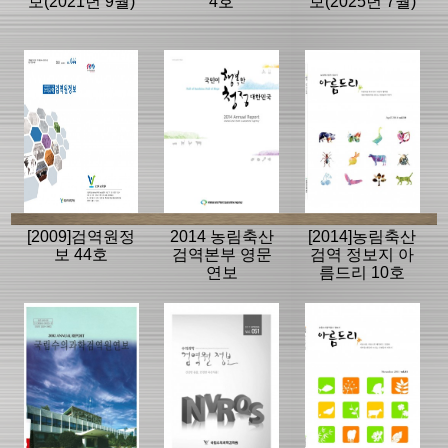
보(2021년 9월)
4호
보(2025년 7월)
[2009]검역원정
2014 농림축산
[2014]농림축산
보 44호
검역본부 영문
검역 정보지 아
연보
름드리 10호