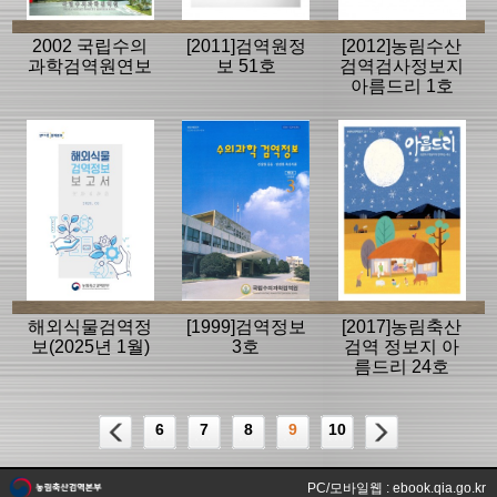
2002 국립수의
[2011]검역원정
[2012]농림수산
과학검역원연보
보 51호
검역검사정보지
아름드리 1호
해외식물검역정
[1999]검역정보
[2017]농림축산
보(2025년 1월)
3호
검역 정보지 아
름드리 24호
6
7
8
9
10
PC/모바일웹 : ebook.qia.go.kr