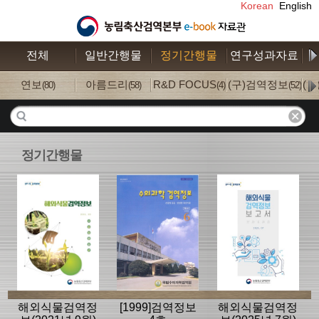
Korean
English
전체
일반간행물
정기간행물
연구성과자료
수
연보
아름드리
R&D FOCUS
(구)검역정보
(
(80)
(58)
(4)
(52)
정기간행물
해외식물검역정
[1999]검역정보
해외식물검역정