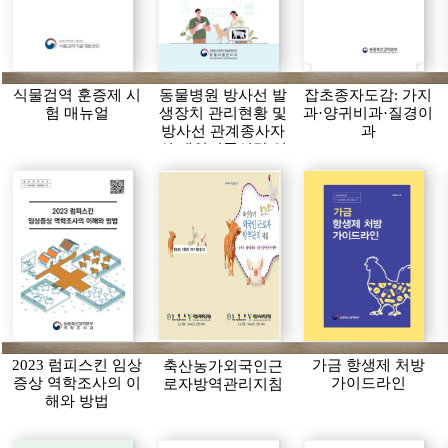
식물검역 훈증제 시
동물병원 방사선 발
잡초종자도감: 가지
험 매뉴얼
생장치 관리현황 및
과·양귀비과·질경이
방사선 관계종사자
과
의 개인피폭선량 연
보(2024)
2023 럼피스킨 임상
가금 항생제 처방
축산농가외국인근
증상 역학조사의 이
가이드라인
로자방역관리지침
해와 방법