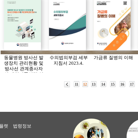
동물병원 방사선 발
수의법의부검 세부
가금류 질병의 이해
생장치 관리현황 및
지침서 2023.4.
방사선 관계종사자
의 개인피폭선량 연
보(2022)
11
12
13
14
15
16
17
플렛
법령정보