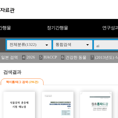
간행물
정기간행물
연구성
전체분류(1322)
통합검색
4
2026
5
HACCP
6
7
 일본 검역
건강한 동물
(2013년도) 
13
14
15
16
17
 도감
媛 異
(2013년도) 식
구제역
관리
검색결과
책이름/태그 검색
(296건)