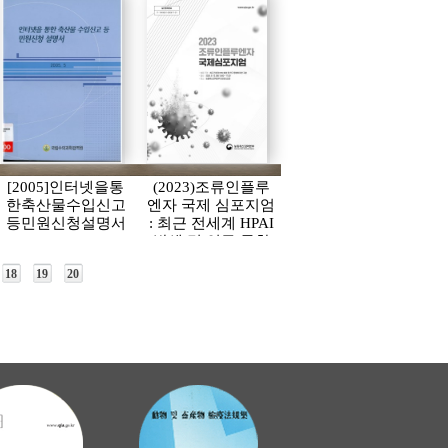
[2005]인터넷을통
(2023)조류인플루
한축산물수입신고
엔자 국제 심포지엄
등민원신청설명서
: 최근 전세계 HPAI
발생 및 연구 동향
에 대한 고찰
18
19
20