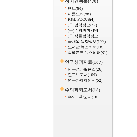
정기간행물
(470)
연보
(80)
아름드리
(58)
R&D FOCUS
(4)
(구)검역정보
(52)
(구)수의과학검역
(구)식물검역정보
국내외 동향정보
(177)
도서관 뉴스레터
(18)
검역본부 뉴스레터
(81)
연구성과자료
(187)
연구성과활용집
(26)
연구보고서
(109)
연구과제제안서
(52)
수의과학고서
(18)
수의과학고서
(18)