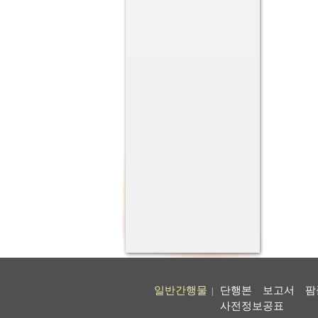
일반간행물
단행본
보고서
팜
|
사전정보공표