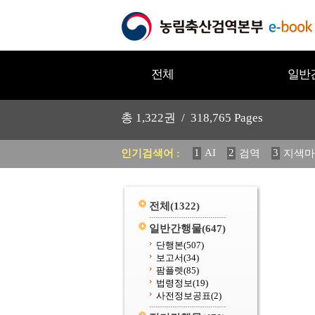
전체
일반
총
1,322
권 /
318,765
Pages
1
AI
2
3
인기검색어 :
검역
지색마
11
2025
12
중독성 식물
20
수의과학검역원
전체
(1322)
일반간행물
(647)
단행본
(507)
보고서
(34)
팜플렛
(85)
법령정보
(19)
사전정보공표
(2)