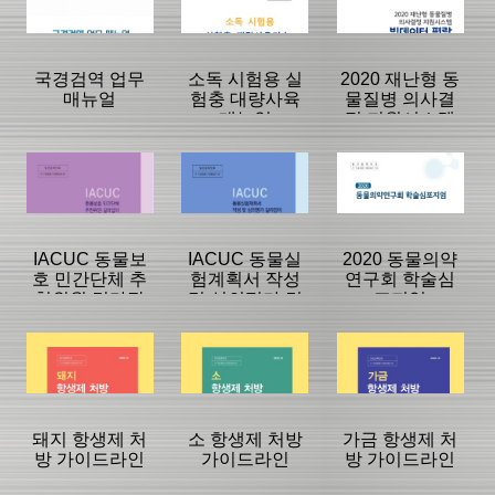
|
|
|
국경검역 업무
소독 시험용 실
2020 재난형 동
매뉴얼
험충 대량사육
물질병 의사결
매뉴얼
정 지원시스템
빅데이터 편람
등록일 :
등록일 :
등록일 :
2021/02/03
2021/02/01
2021/01/27
분류명 : 단행본
분류명 : 단행본
분류명 : 단행본
|
|
|
|
|
|
IACUC 동물보
IACUC 동물실
2020 동물의약
호 민간단체 추
험계획서 작성
연구회 학술심
천위원 길라잡
및 심의평가 길
포지엄
페이지:0, 방
페이지:0, 방
페이지:0, 방
이: Guide for the
라잡이: Guide
문:455
문:6,680
문:356
등록일 :
등록일 :
등록일 :
IACUC Lay
for the Animal
2021/01/27
2021/01/27
2021/01/06
분류명 : 단행본
분류명 : 단행본
분류명 : 단행본
Memeber
Study Protocols
|
|
|
|
|
|
돼지 항생제 처
소 항생제 처방
가금 항생제 처
방 가이드라인
가이드라인
방 가이드라인
페이지:0, 방
페이지:0, 방
페이지:0, 방