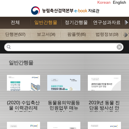
Korean
English
전체
일반간행물
정기간행물
연구성과자료
수
단행본
보고서
팜플렛
법령정보
사
(507)
(34)
(85)
(19)
일반간행물
(2020) 수입축산
동물용의약품등
2019년 동물 진
물 이력관리제
민원업무 매뉴
단용 방사선 안
업무편람
얼(Ver.1)
전관리 실무 편
람
분류명 : 단행본
분류명 : 단행본
분류명 : 단행본