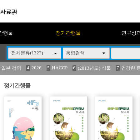
간행물
정기간행물
연구성
전체분류(1322)
통합검색
4
2026
5
HACCP
6
7
 일본 검역
(2013년도) 식물
건강한 
13
14
15
16
17
 도감
(2013년도) 식
구제역
媛 異
관리
정기간행물