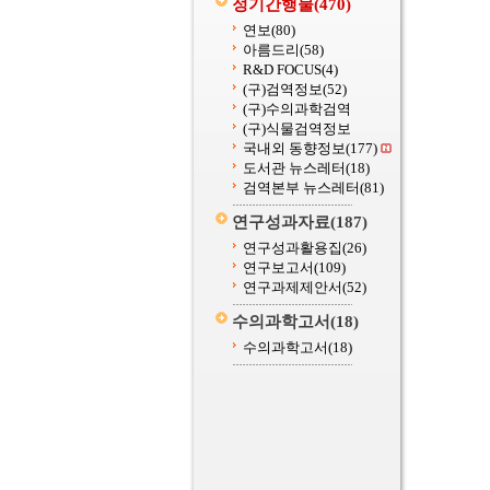
정기간행물
(470)
연보
(80)
아름드리
(58)
R&D FOCUS
(4)
(구)검역정보
(52)
(구)수의과학검역
(구)식물검역정보
국내외 동향정보
(177)
도서관 뉴스레터
(18)
검역본부 뉴스레터
(81)
연구성과자료
(187)
연구성과활용집
(26)
연구보고서
(109)
연구과제제안서
(52)
수의과학고서
(18)
수의과학고서
(18)