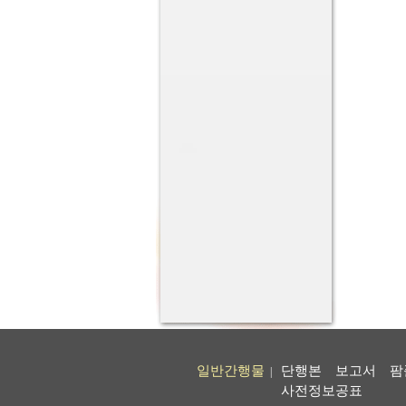
일반간행물
단행본
보고서
팜
|
사전정보공표