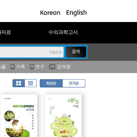
과자료
수의과학고서
8
9
10
동물
가축
연구
검역원
18
19
2023
연보
농림수산