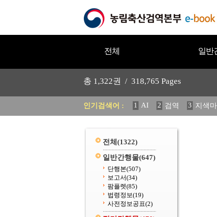
전체
일반
총
1,322
권 /
318,765
Pages
1
AI
2
3
인기검색어 :
검역
지색마
11
2025
12
중독성 식물
20
수의과학검역원
전체
(1322)
일반간행물
(647)
단행본
(507)
보고서
(34)
팜플렛
(85)
법령정보
(19)
사전정보공표
(2)