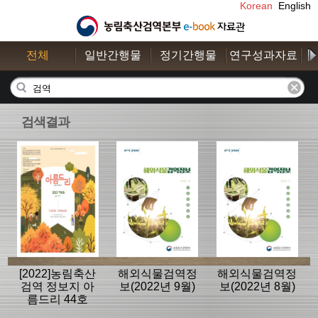
Korean
English
전체
일반간행물
정기간행물
연구성과자료
수
검색결과
[2022]농림축산
해외식물검역정
해외식물검역정
검역 정보지 아
보(2022년 9월)
보(2022년 8월)
름드리 44호