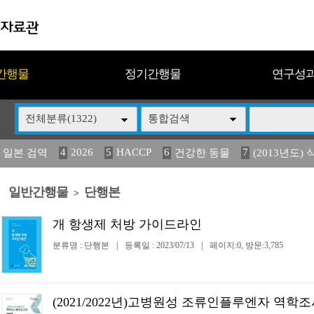
간행물
정기간행물
연구성
전체분류(1322)
통합검색
4
2026
5
HACCP
6
7
 일본 검역
건강한 동물
(2013년도) 
13
14
15
16
17
 도감
媛 異
(2013년도) 식
구제역
관리
일반간행물
단행본
>
개 항생제 처방 가이드라인
분류명 : 단행본
|
등록일 : 2023/07/13
|
페이지:0, 방문:3,785
(2021/2022년)고병원성 조류인플루엔자 역