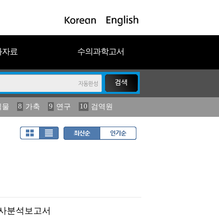
과자료
수의과학고서
8
9
10
식물
가축
연구
검역원
18
2023
19
연보
농림수산
학조사분석보고서