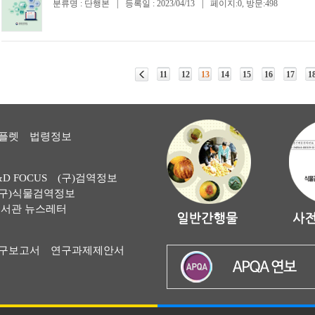
분류명 : 단행본
|
등록일 : 2023/04/13
|
페이지:0, 방문:498
11
12
13
14
15
16
17
1
플렛
법령정보
&D FOCUS
(구)검역정보
(구)식물검역정보
서관 뉴스레터
구보고서
연구과제제안서