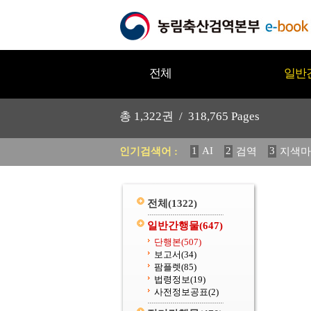
전체
일반
총
1,322
권 /
318,765
Pages
1
AI
2
3
인기검색어 :
검역
지색마
11
2025
12
중독성 식물
20
수의과학검역원
전체
(1322)
일반간행물
(647)
단행본
(507)
보고서
(34)
팜플렛
(85)
법령정보
(19)
사전정보공표
(2)