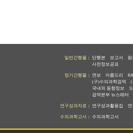
일반간행물
단행본
보고서
팜
|
사전정보공표
정기간행물
연보
아름드리
R
|
(구)수의과학검역
국내외 동향정보
도
검역본부 뉴스레터
연구성과자료
연구성과활용집
연
|
수의과학고서
수의과학고서
|