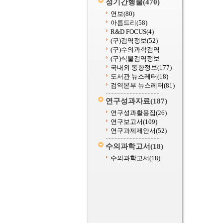
정기간행물
(470)
연보
(80)
아름드리
(58)
R&D FOCUS
(4)
(구)검역정보
(52)
(구)수의과학검역
(구)식물검역정보
국내외 동향정보
(177)
도서관 뉴스레터
(18)
검역본부 뉴스레터
(81)
연구성과자료
(187)
연구성과활용집
(26)
연구보고서
(109)
연구과제제안서
(52)
수의과학고서
(18)
수의과학고서
(18)