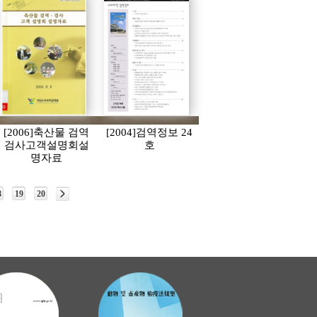
[2006]축산물 검역
[2004]검역정보 24
검사고객설명회설
호
명자료
8
19
20