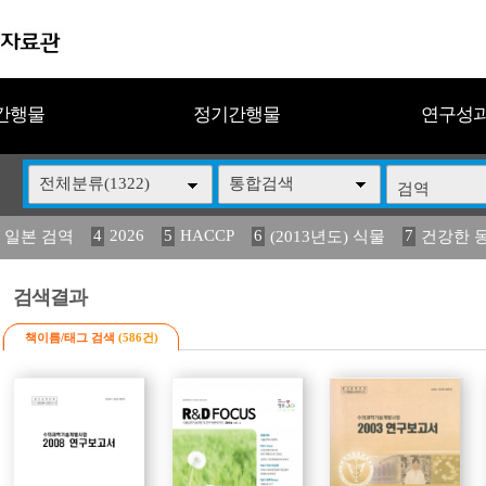
간행물
정기간행물
연구성
전체분류(1322)
통합검색
4
2026
5
HACCP
6
7
 일본 검역
(2013년도) 식물
건강한 
13
14
15
16
17
 도감
(2013년도) 식
媛 異
구제역
관리
검색결과
책이름/태그 검색
(586건)