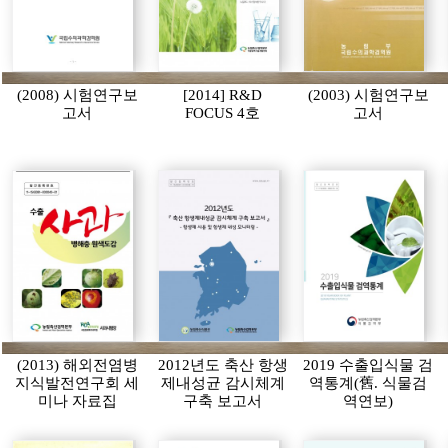
(2008) 시험연구보
[2014] R&D
(2003) 시험연구보
고서
FOCUS 4호
고서
(2013) 해외전염병
2012년도 축산 항생
2019 수출입식물 검
지식발전연구회 세
제내성균 감시체계
역통계(舊. 식물검
미나 자료집
구축 보고서
역연보)