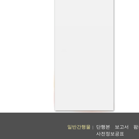
일반간행물
단행본
보고서
팜
|
사전정보공표