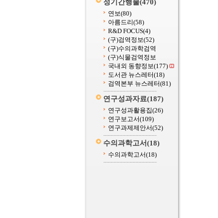
정기간행물
(470)
연보
(80)
아름드리
(58)
R&D FOCUS
(4)
(구)검역정보
(52)
(구)수의과학검역
(구)식물검역정보
국내외 동향정보
(177)
도서관 뉴스레터
(18)
검역본부 뉴스레터
(81)
연구성과자료
(187)
연구성과활용집
(26)
연구보고서
(109)
연구과제제안서
(52)
수의과학고서
(18)
수의과학고서
(18)