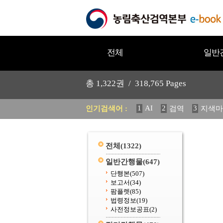
전체
일반
총
1,322
권 /
318,765
Pages
1
AI
2
3
인기검색어 :
검역
지색마
11
2025
12
중독성 식물
20
수의과학검역원
전체
(1322)
일반간행물
(647)
단행본
(507)
보고서
(34)
팜플렛
(85)
법령정보
(19)
사전정보공표
(2)