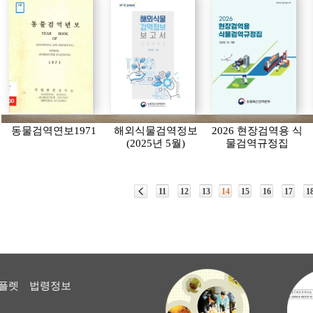
동물검역연보1971
해외식물검역정보
2026 현장검역용 식
(2025년 5월)
물검역규정집
11
12
13
14
15
16
17
1
플렛
법령정보