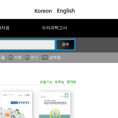
과자료
수의과학고서
8
9
10
동물
가축
연구
검역원
18
19
2023
연보
농림수산
정렬기능 :
등록일
.
인기도