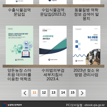
수출식물검역
수입식물검역
동물질병 역학
문답집
문답집(2023.2)
정보 검색어 말
뭉치
양돈농장 스마
수의법의부검
2023년 젖소 유
트팜 데이터를
세부지침서
방염 관리사업
이용한 역학조
2023.4.
사서 작성 가이
드
11
12
13
14
15
PC/모바일웹 : ebook.qia.go.kr