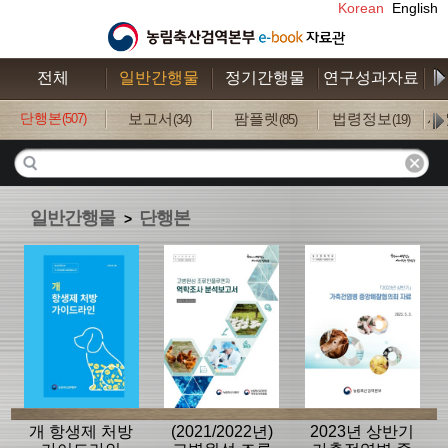
Korean
English
전체
일반간행물
정기간행물
연구성과자료
수
단행본
보고서
팜플렛
법령정보
사
(507)
(34)
(85)
(19)
일반간행물
단행본
>
개 항생제 처방
(2021/2022년)
2023년 상반기