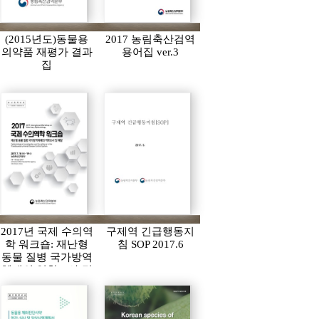
(2015년도)동물용
2017 농림축산검역
의약품 재평가 결과
용어집 ver.3
집
2017년 국제 수의역
구제역 긴급행동지
학 워크숍: 재난형
침 SOP 2017.6
동물 질병 국가방역
체계의 역학조사 및
예찰