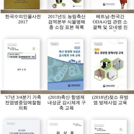
한국수의인물사전
2017년도 농림축산
베트남-한국간
2017
검역본부 식물병해
ODA사업 관련 소
충 소장 표본 목록
결핵 및 요네병 진
단교육
'17년 3/4분기 가축
(2018)축산 항생제
(2018년)젖소 유방
전염병중앙예찰협
내성균 감시체계 구
염 방제사업 교육
의회
축 교육