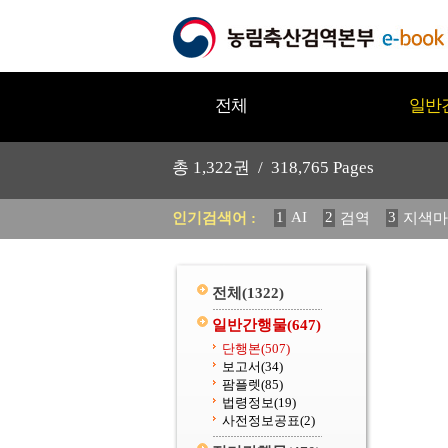
전체
일반
총
1,322
권 /
318,765
Pages
1
AI
2
3
인기검색어 :
검역
지색마
11
2025
12
중독성 식물
20
수의과학검역원
전체
(1322)
일반간행물
(647)
단행본
(507)
보고서
(34)
팜플렛
(85)
법령정보
(19)
사전정보공표
(2)