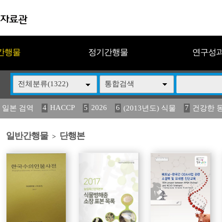
간행물
정기간행물
연구성
전체분류(1322)
통합검색
4
HACCP
5
2026
6
7
 일본 검역
(2013년도) 식물
건강한 
13
14
15
16
17
 도감
媛 異
(2013년도) 식
구제역
관리
일반간행물
단행본
>