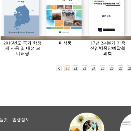
2016년도 국가 항생
파상풍
'17년 2/4분기 가축
제 사용 및 내성 모
전염병중앙예찰협
니터링
의회
21
22
23
24
25
26
27
2
플렛
법령정보