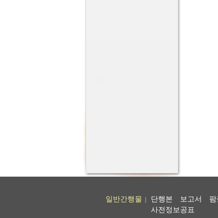
일반간행물
단행본
보고서
팜
|
사전정보공표