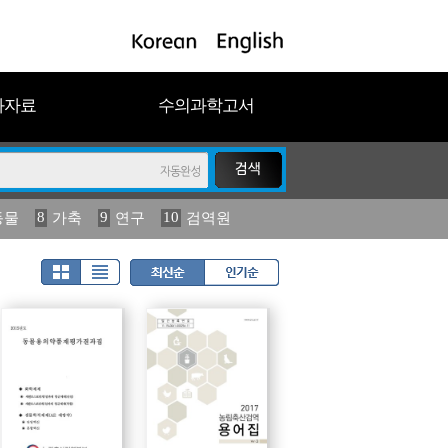
과자료
수의과학고서
8
9
10
동물
가축
연구
검역원
18
19
2023
연보
농림수산