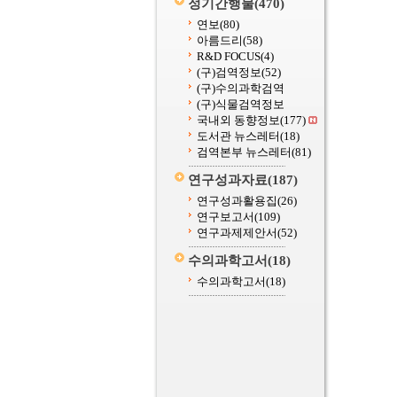
정기간행물
(470)
연보
(80)
아름드리
(58)
R&D FOCUS
(4)
(구)검역정보
(52)
(구)수의과학검역
(구)식물검역정보
국내외 동향정보
(177)
도서관 뉴스레터
(18)
검역본부 뉴스레터
(81)
연구성과자료
(187)
연구성과활용집
(26)
연구보고서
(109)
연구과제제안서
(52)
수의과학고서
(18)
수의과학고서
(18)