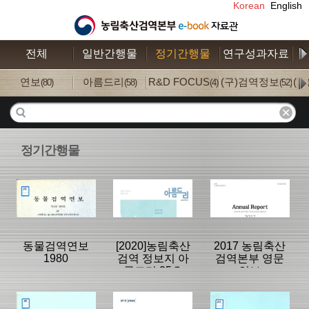
Korean
English
전체
일반간행물
정기간행물
연구성과자료
수
연보
아름드리
R&D FOCUS
(구)검역정보
(
(80)
(58)
(4)
(52)
정기간행물
동물검역연보
[2020]농림축산
2017 농림축산
1980
검역 정보지 아
검역본부 영문
름드리 35호
연보
분류명 : 연보
분류명 : 아름드
분류명 : 연보