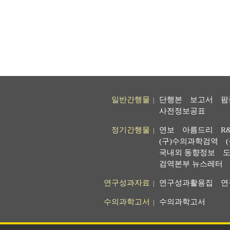
일반간행물
단행본
보고서
팜
|
사전정보공표
정기간행물
연보
아름드리
R
|
(구)수의과학검역
국내외 동향정보
도
검역본부 뉴스레터
연구성과자료
연구성과활용집
연
|
수의과학고서
수의과학고서
|