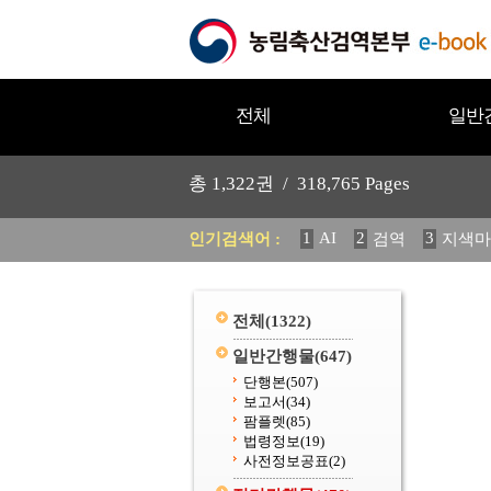
전체
일반
총
1,322
권 /
318,765
Pages
1
AI
2
3
인기검색어 :
검역
지색마
11
2025
12
중독성 식물
20
수의과학검역원
전체
(1322)
일반간행물
(647)
단행본
(507)
보고서
(34)
팜플렛
(85)
법령정보
(19)
사전정보공표
(2)