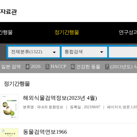
간행물
정기간행물
연구성
전체분류(1322)
통합검색
4
2026
5
HACCP
6
7
 일본 검역
건강한 동물
(2013년도) 
13
14
15
16
17
 도감
媛 異
(2013년도) 식
구제역
관리
정기간행물
해외식물검역정보(2023년 4월)
분류명 : 국내외 동향정보
|
등록일 : 2023/06/07
|
페이지:0, 방문:1,03
동물검역연보1966