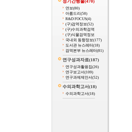
정기간행물
(470)
연보
(80)
아름드리
(58)
R&D FOCUS
(4)
(구)검역정보
(52)
(구)수의과학검역
(구)식물검역정보
국내외 동향정보
(177)
도서관 뉴스레터
(18)
검역본부 뉴스레터
(81)
연구성과자료
(187)
연구성과활용집
(26)
연구보고서
(109)
연구과제제안서
(52)
수의과학고서
(18)
수의과학고서
(18)