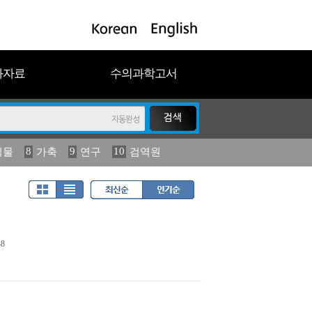
과자료
수의과학고서
8
9
10
식물
가축
연구
검역원
18
2023
19
연보
농림수산
8