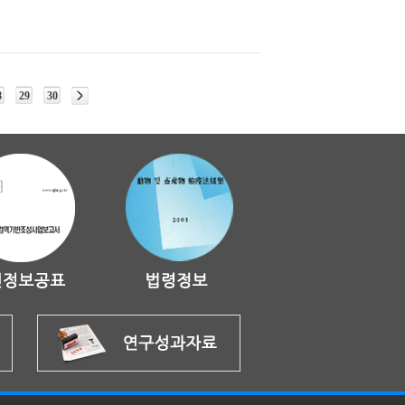
8
29
30