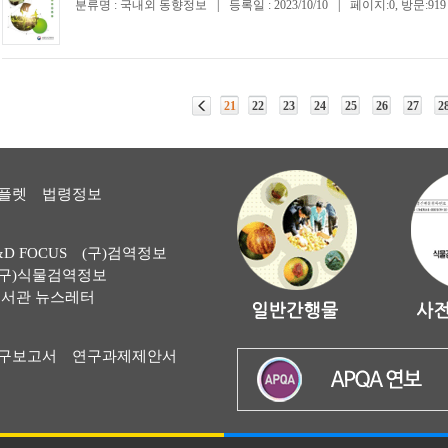
분류명 : 국내외 동향정보
|
등록일 : 2023/10/10
|
페이지:0, 방문:919
21
22
23
24
25
26
27
2
플렛
법령정보
&D FOCUS
(구)검역정보
(구)식물검역정보
서관 뉴스레터
구보고서
연구과제제안서