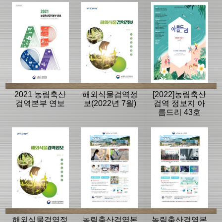
2021 농림축산
해외식물검역정
[2022]농림축산
검역본부 연보
보(2022년 7월)
검역 정보지 아
름드리 43호
해외식물검역정
농림축산검역본
농림축산검역본