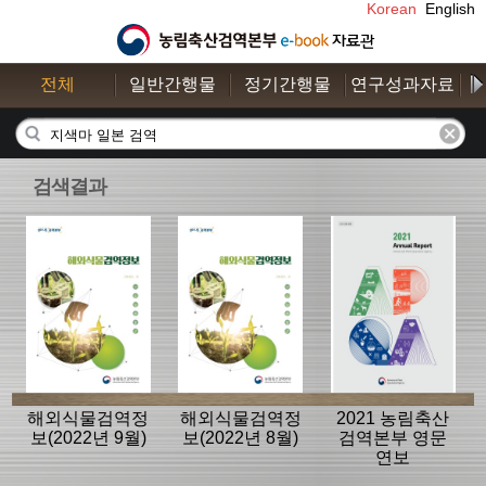
Korean
English
전체
일반간행물
정기간행물
연구성과자료
수
검색결과
해외식물검역정
해외식물검역정
2021 농림축산
보(2022년 9월)
보(2022년 8월)
검역본부 영문
연보