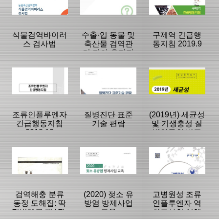
Korean·Korean-
English
|
|
|
식물검역바이러
수출·입 동물 및
구제역 긴급행
스 검사법
축산물 검역관
동지침 2019.9
련 질의·응답집
2019.12.
등록일 :
등록일 :
등록일 :
2020/07/01
2020/06/04
2020/05/25
분류명 : 단행본
분류명 : 단행본
분류명 : 단행본
|
|
|
|
|
|
조류인플루엔자
질병진단 표준
(2019년) 세균성
긴급행동지침
기술 편람
및 기생충성 질
2018.12
병연구회 발표
페이지:0, 방
페이지:0, 방
페이지:0, 방
자료집
문:2,173
문:21,825
문:584
등록일 :
등록일 :
등록일 :
2020/05/22
2020/05/11
2020/05/01
분류명 : 단행본
분류명 : 단행본
분류명 : 단행본
|
|
|
|
|
|
검역해충 분류
(2020) 젖소 유
고병원성 조류
동정 도해집: 딱
방염 방제사업
인플루엔자 역
정벌레목 제4권-
교육
학조사의 이해
페이지:0, 방
페이지:0, 방
페이지:0, 방