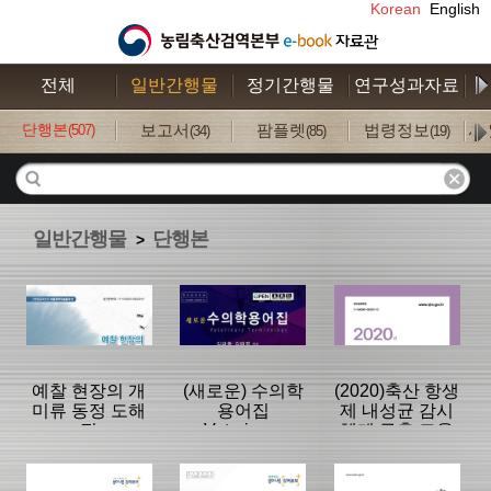
Korean
English
전체
일반간행물
정기간행물
연구성과자료
수
단행본
보고서
팜플렛
법령정보
사
(507)
(34)
(85)
(19)
일반간행물
단행본
>
예찰 현장의 개
(새로운) 수의학
(2020)축산 항생
미류 동정 도해
용어집
제 내성균 감시
집
Veterinary
체계 구축 교육
medical
terminology :
분류명 : 단행본
분류명 : 단행본
분류명 : 단행본
English-