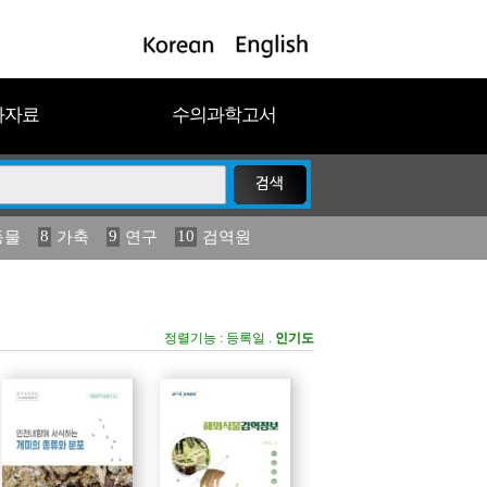
과자료
수의과학고서
8
9
10
동물
가축
연구
검역원
18
19
2023
연보
농림수산
정렬기능 :
등록일
.
인기도