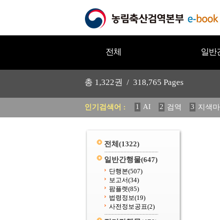
전체
일반
총
1,322
권 /
318,765
Pages
1
AI
2
3
인기검색어 :
검역
지색마
11
2025
12
중독성 식물
20
수의과학검역원
전체
(1322)
일반간행물
(647)
단행본
(507)
보고서
(34)
팜플렛
(85)
법령정보
(19)
사전정보공표
(2)