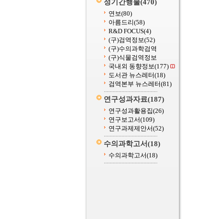
정기간행물
(470)
연보
(80)
아름드리
(58)
R&D FOCUS
(4)
(구)검역정보
(52)
(구)수의과학검역
(구)식물검역정보
국내외 동향정보
(177)
도서관 뉴스레터
(18)
검역본부 뉴스레터
(81)
연구성과자료
(187)
연구성과활용집
(26)
연구보고서
(109)
연구과제제안서
(52)
수의과학고서
(18)
수의과학고서
(18)