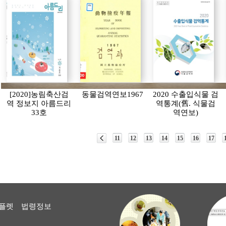
[2020]농림축산검
동물검역연보1967
2020 수출입식물 검
역 정보지 아름드리
역통계(舊. 식물검
33호
역연보)
11
12
13
14
15
16
17
플렛
법령정보