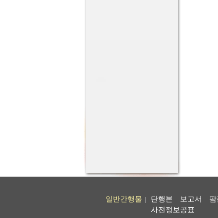
일반간행물
단행본
보고서
팜
|
사전정보공표