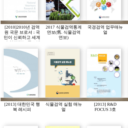
[2010]2010년 검역
2017 식물검역통계
국경검역 업무매뉴
원 국문 브로셔 : 국
연보(舊. 식물검역
얼
민이 신뢰하고 세계
연보)
가 인정하는 글로벌
검역원
[2013] 대한민국 행
식물검역 실험 매뉴
[2013] R&D
복 레시피
얼
FOCUS 3호