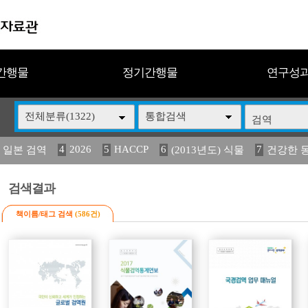
간행물
정기간행물
연구성
전체분류(1322)
통합검색
4
2026
5
HACCP
6
7
 일본 검역
(2013년도) 식물
건강한 
13
14
15
16
17
 도감
(2013년도) 식
媛 異
구제역
관리
검색결과
책이름/태그 검색
(586건)