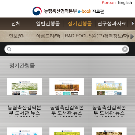
Korean
English
전체
일반간행물
정기간행물
연구성과자료
수
연보
아름드리
R&D FOCUS
(구)검역정보
(
(80)
(58)
(4)
(52)
정기간행물
농림축산검역본
농림축산검역본
농림축산검역본
부 도서관 뉴스
부 도서관 뉴스
부 도서관 뉴스
레터 2021-1호
레터 2020-2호
레터 2020-1호
(vol.12)
(vol.11)
(vol.10)
분류명 : 도서관
분류명 : 도서관
분류명 : 도서관