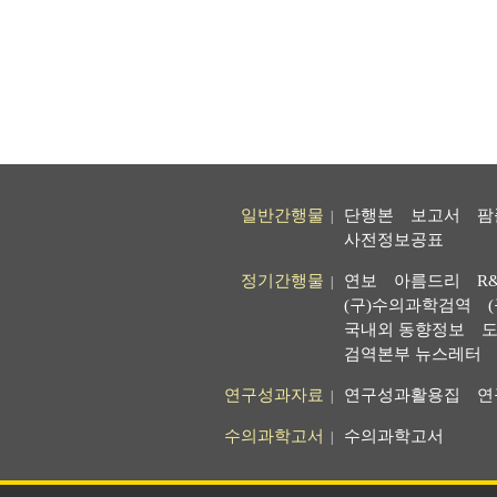
일반간행물
단행본
보고서
팜
|
사전정보공표
정기간행물
연보
아름드리
R
|
(구)수의과학검역
국내외 동향정보
도
검역본부 뉴스레터
연구성과자료
연구성과활용집
연
|
수의과학고서
수의과학고서
|