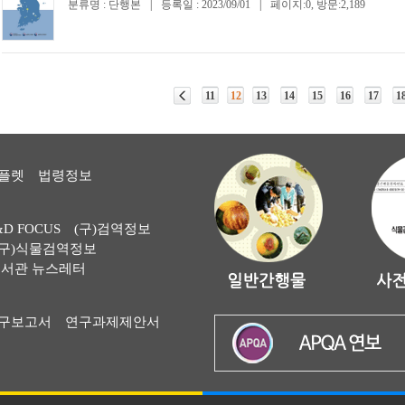
분류명 : 단행본
|
등록일 : 2023/09/01
|
페이지:0, 방문:2,189
11
12
13
14
15
16
17
1
플렛
법령정보
&D FOCUS
(구)검역정보
(구)식물검역정보
서관 뉴스레터
구보고서
연구과제제안서