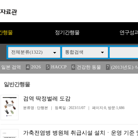
간행물
정기간행물
연구성
전체분류(1322)
통합검색
4
2026
5
HACCP
6
7
 일본 검역
건강한 동물
(2013년도) 
13
14
15
16
17
 도감
媛 異
(2013년도) 식
구제역
관리
일반간행물
검역 딱정벌레 도감
분류명 : 단행본
|
등록일 : 2023/11/07
|
페이지:0, 방문:1,686
가축전염병 병원체 취급시설 설치ㆍ운영 기준 