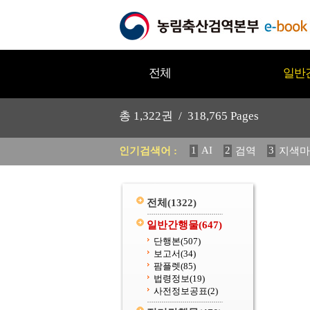
전체
일반
총
1,322
권 /
318,765
Pages
1
AI
2
3
인기검색어 :
검역
지색마
11
2025
12
중독성 식물
20
수의과학검역원
전체
(1322)
일반간행물
(647)
단행본
(507)
보고서
(34)
팜플렛
(85)
법령정보
(19)
사전정보공표
(2)