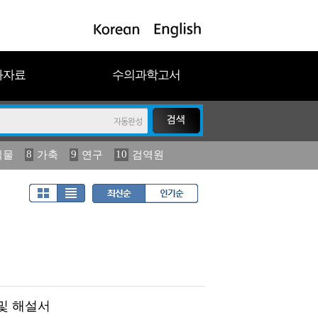
과자료
수의과학고서
8
9
10
식물
가축
연구
검역원
18
2023
19
연보
농림수산
및 해설서