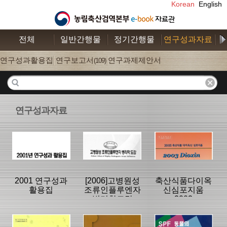
Korean
English
전체
일반간행물
정기간행물
연구성과자료
수
연구성과활용집
연구보고서
연구과제제안서
(26)
(109)
(52)
연구성과자료
2001 연구성과
[2006]고병원성
축산식품다이옥
활용집
조류인플루엔자
신심포지움
병리학도감
2003
분류명 : 연구성
분류명 : 연구보
분류명 : 연구보