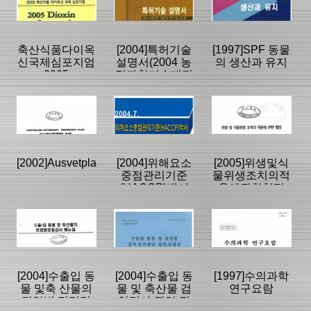
과활용집
고서
고서
|
|
|
축산식품다이옥
[2004]특허기술
[1997]SPF 동물
신국제심포지엄
설명서(2004 농
의 생산과 유지
2005
림과학기술대전
우수기술 전시
등록일 :
등록일 :
등록일 :
회)
2018/01/29
2007/11/28
2007/11/27
분류명 : 연구보
분류명 : 연구보
분류명 : 연구보
고서
고서
고서
|
|
|
|
|
|
[2002]Ausvetplan
[2004]위해요소
[2005]위생및식
중점관리기준
물위생조치의적
(HACCP)백서
용에관한협정
페이지:0, 방
페이지:96, 방
페이지:173, 방
문:3,608
문:2,299
문:2,680
등록일 :
등록일 :
등록일 :
2007/11/27
2007/11/27
2007/11/27
분류명 : 연구보
분류명 : 연구보
분류명 : 연구보
고서
고서
고서
|
|
|
|
|
|
[2004]수출입 동
[2004]수출입 동
[1997]수의과학
물 및축 산물의
물 및 축산물 검
연구요람
전염병 정밀검
역검사 관련 질
페이지:295, 방
페이지:44, 방
페이지:283, 방