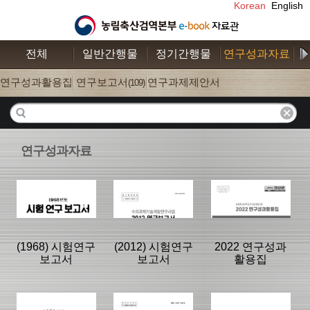
Korean
English
전체
일반간행물
정기간행물
연구성과자료
수
연구성과활용집
연구보고서
연구과제제안서
(26)
(109)
(52)
연구성과자료
(1968) 시험연구
(2012) 시험연구
2022 연구성과
보고서
보고서
활용집
분류명 : 연구보
분류명 : 연구보
분류명 : 연구성