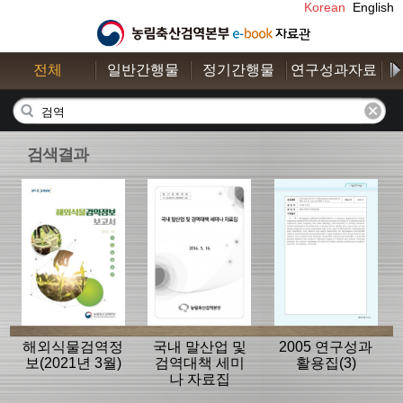
Korean
English
전체
일반간행물
정기간행물
연구성과자료
수
검색결과
해외식물검역정
국내 말산업 및
2005 연구성과
보(2021년 3월)
검역대책 세미
활용집(3)
나 자료집