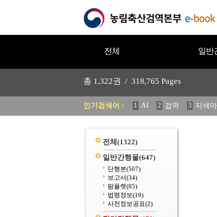
전체
일반
총
1,322
권 /
318,765
Pages
1
AI
2
3
인기검색어 :
검역
지색마
11
2025
12
중독성 식물
20
수의과학검역원
전체
(1322)
일반간행물
(647)
단행본
(507)
보고서
(34)
팜플렛
(85)
법령정보
(19)
사전정보공표
(2)