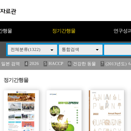
간행물
정기간행물
연구성
전체분류(1322)
통합검색
4
2026
5
HACCP
6
7
 일본 검역
건강한 동물
(2013년도) 
13
14
15
16
17
 도감
媛 異
(2013년도) 식
구제역
관리
정기간행물