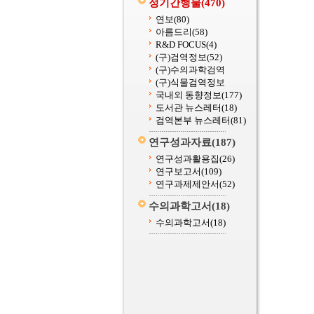
정기간행물
(470)
연보
(80)
아름드리
(58)
R&D FOCUS
(4)
(구)검역정보
(52)
(구)수의과학검역
(구)식물검역정보
국내외 동향정보
(177)
도서관 뉴스레터
(18)
검역본부 뉴스레터
(81)
연구성과자료
(187)
연구성과활용집
(26)
연구보고서
(109)
연구과제제안서
(52)
수의과학고서
(18)
수의과학고서
(18)