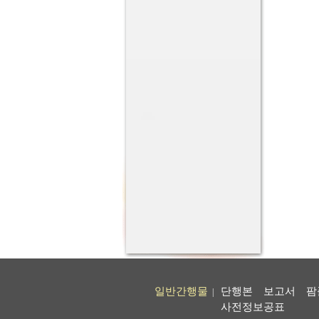
일반간행물
단행본
보고서
팜
|
사전정보공표