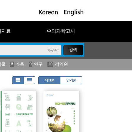
과자료
수의과학고서
8
9
10
식물
가축
연구
검역원
18
2023
19
연보
농림수산