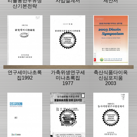
리를통한우유생
사업설계서
제안서
산기본전략
연구세미나초록
가축위생연구세
축산식품다이옥
집1992
미나초록집
신심포지움
1977
2003