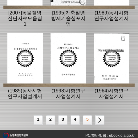
[2007]동물질병
[1995]가축질병
(1989)농사시험
진단자료모음집
방제기술심포지
연구사업설계서
1
엄
(1985)농사시험
(1998)시험연구
(1964)시험연구
연구사업설계서
사업설계서
사업설계서
1
2
3
4
5
PC/모바일웹 : ebook.qia.go.kr