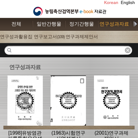
Korean
English
전체
일반간행물
정기간행물
연구성과자료
수
연구성과활용집
연구보고서
연구과제제안서
(26)
(109)
(52)
연구성과자료
[1998]유방염관
(1963)시험연구
(2001)연구과제