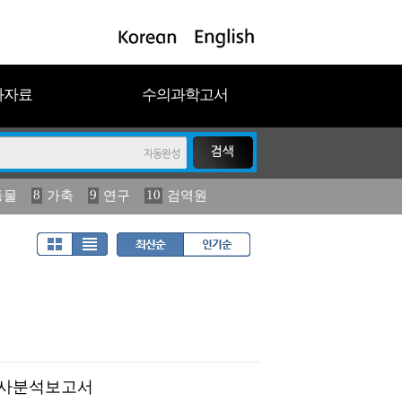
과자료
수의과학고서
8
9
10
동물
가축
연구
검역원
18
19
2023
연보
농림수산
학조사분석보고서