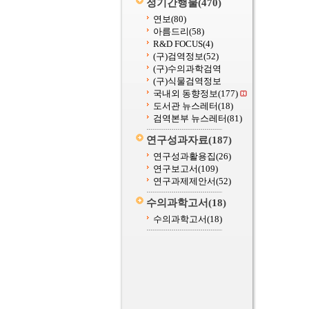
정기간행물
(470)
연보
(80)
아름드리
(58)
R&D FOCUS
(4)
(구)검역정보
(52)
(구)수의과학검역
(구)식물검역정보
국내외 동향정보
(177)
도서관 뉴스레터
(18)
검역본부 뉴스레터
(81)
연구성과자료
(187)
연구성과활용집
(26)
연구보고서
(109)
연구과제제안서
(52)
수의과학고서
(18)
수의과학고서
(18)