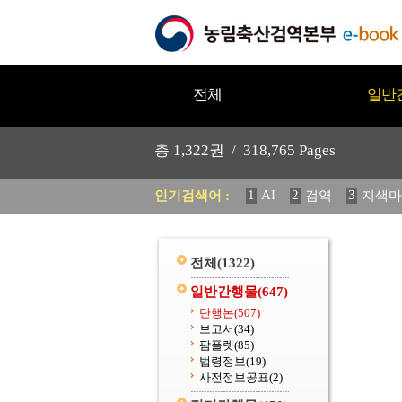
전체
일반
총
1,322
권 /
318,765
Pages
1
AI
2
3
인기검색어 :
검역
지색마
11
2025
12
중독성 식물
20
수의과학검역원
전체
(1322)
일반간행물
(647)
단행본
(507)
보고서
(34)
팜플렛
(85)
법령정보
(19)
사전정보공표
(2)