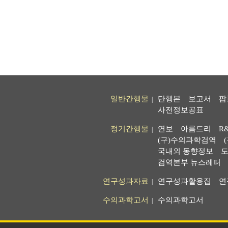
일반간행물
단행본
보고서
팜
|
사전정보공표
정기간행물
연보
아름드리
R
|
(구)수의과학검역
국내외 동향정보
도
검역본부 뉴스레터
연구성과자료
연구성과활용집
연
|
수의과학고서
수의과학고서
|