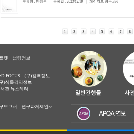
분류명 : 단행본
|
등록일 : 2023/12/19
|
페이지:0, 방문:336
1
2
3
4
5
6
7
8
플렛
법령정보
&D FOCUS
(구)검역정보
(구)식물검역정보
서관 뉴스레터
구보고서
연구과제제안서