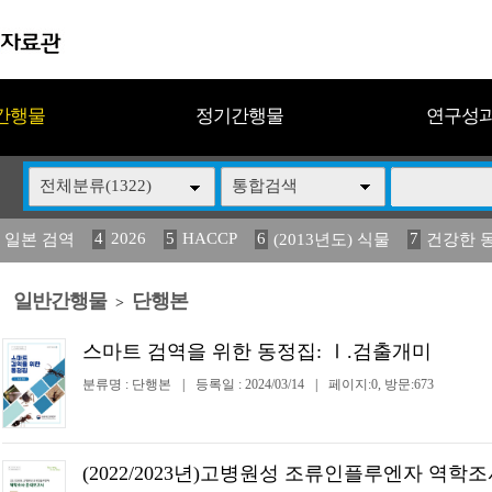
간행물
정기간행물
연구성
전체분류(1322)
통합검색
4
2026
5
HACCP
6
7
 일본 검역
(2013년도) 식물
건강한 
13
14
15
16
17
 도감
媛 異
(2013년도) 식
구제역
관리
일반간행물
단행본
>
스마트 검역을 위한 동정집: Ⅰ.검출개미
분류명 : 단행본
|
등록일 : 2024/03/14
|
페이지:0, 방문:673
(2022/2023년)고병원성 조류인플루엔자 역