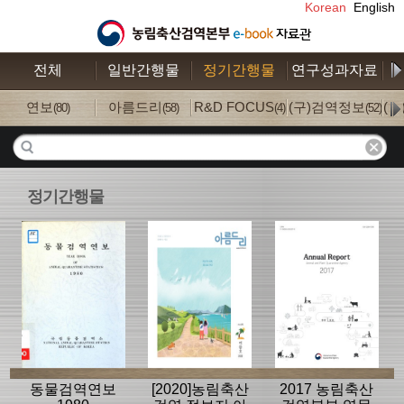
Korean
English
전체
일반간행물
정기간행물
연구성과자료
수
연보
아름드리
R&D FOCUS
(구)검역정보
(
(80)
(58)
(4)
(52)
정기간행물
동물검역연보
[2020]농림축산
2017 농림축산