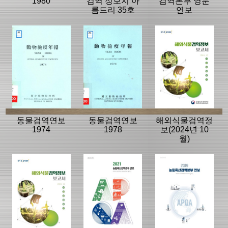
1980
검역 정보지 아
검역본부 영문
름드리 35호
연보
동물검역연보
동물검역연보
해외식물검역정
1974
1978
보(2024년 10
월)