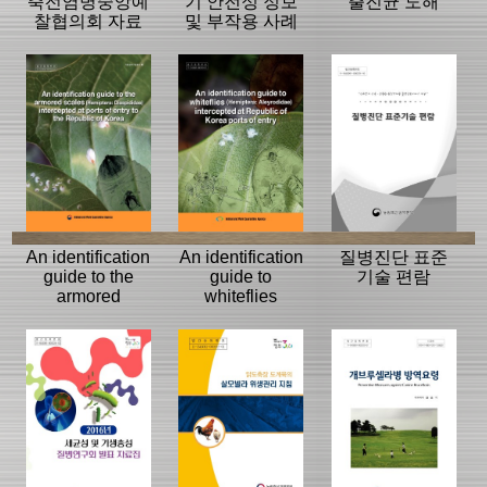
축전염병중앙예
기 안전성 정보
출진균 도해
찰협의회 자료
및 부작용 사례
집
An identification
An identification
질병진단 표준
guide to the
guide to
기술 편람
armored
whiteflies
scales(Hemiptera:
(Hemiptera:
Diaspididae)
Aleyrodidae)
intercepted at
intercepted at
ports of entry to
Republic of
the Republic of
Korea ports of
Korea
entry