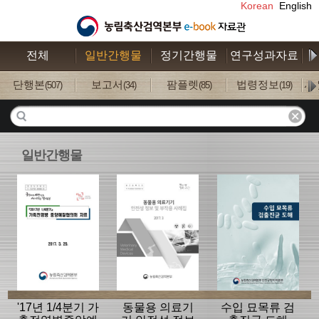
Korean
English
전체
일반간행물
정기간행물
연구성과자료
수
단행본
보고서
팜플렛
법령정보
사
(507)
(34)
(85)
(19)
일반간행물
'17년 1/4분기 가
동물용 의료기
수입 묘목류 검