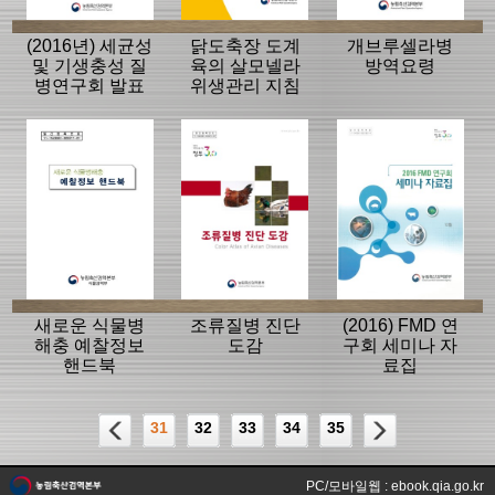
(2016년) 세균성
닭도축장 도계
개브루셀라병
및 기생충성 질
육의 살모넬라
방역요령
병연구회 발표
위생관리 지침
자료집
새로운 식물병
조류질병 진단
(2016) FMD 연
해충 예찰정보
도감
구회 세미나 자
핸드북
료집
31
32
33
34
35
PC/모바일웹 : ebook.qia.go.kr