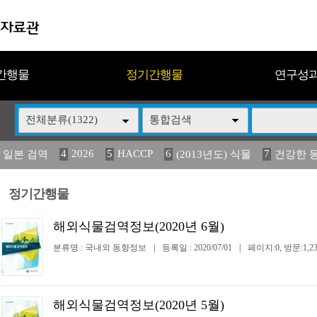
간행물
정기간행물
연구성
전체분류(1322)
통합검색
4
2026
5
HACCP
6
7
 일본 검역
(2013년도) 식물
건강한 
13
14
15
16
17
 도감
(2013년도) 식
媛 異
구제역
관리
정기간행물
해외식물검역정보(2020년 6월)
분류명 : 국내외 동향정보
|
등록일 : 2020/07/01
|
페이지:0, 방문:1,23
해외식물검역정보(2020년 5월)