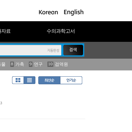
과자료
수의과학고서
8
9
10
동물
가축
연구
검역원
18
19
2023
연보
농림수산
3