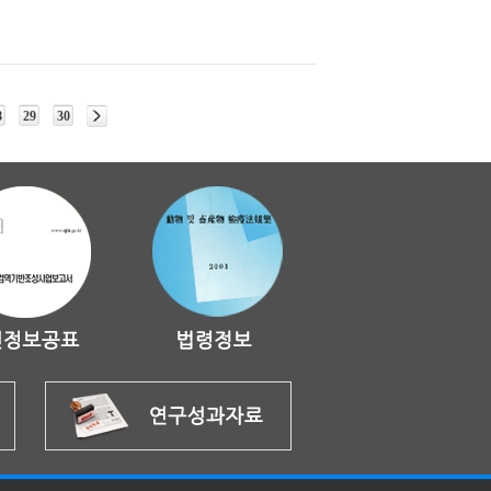
8
29
30