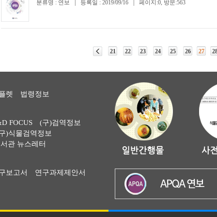
분류명 : 연보
|
등록일 : 2019/09/16
|
페이지:0, 방문:563
21
22
23
24
25
26
27
2
플렛
법령정보
&D FOCUS
(구)검역정보
(구)식물검역정보
서관 뉴스레터
구보고서
연구과제제안서