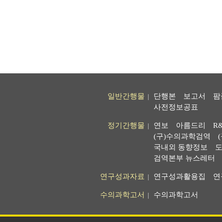
일반간행물
단행본
보고서
팜
|
사전정보공표
정기간행물
연보
아름드리
R
|
(구)수의과학검역
국내외 동향정보
도
검역본부 뉴스레터
연구성과자료
연구성과활용집
연
|
수의과학고서
수의과학고서
|