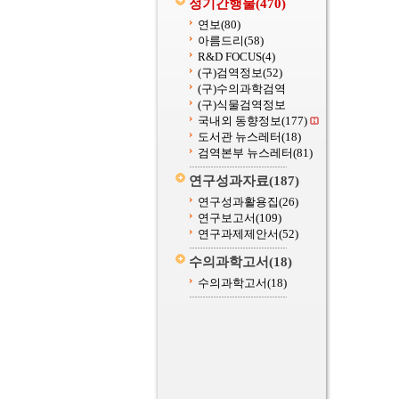
정기간행물
(470)
연보
(80)
아름드리
(58)
R&D FOCUS
(4)
(구)검역정보
(52)
(구)수의과학검역
(구)식물검역정보
국내외 동향정보
(177)
도서관 뉴스레터
(18)
검역본부 뉴스레터
(81)
연구성과자료
(187)
연구성과활용집
(26)
연구보고서
(109)
연구과제제안서
(52)
수의과학고서
(18)
수의과학고서
(18)