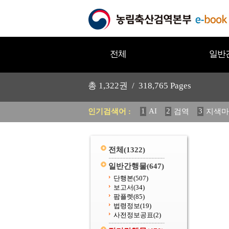
전체
일반
총
1,322
권 /
318,765
Pages
1
AI
2
3
인기검색어 :
검역
지색마
11
2025
12
중독성 식물
20
수의과학검역원
전체
(1322)
일반간행물
(647)
단행본
(507)
보고서
(34)
팜플렛
(85)
법령정보
(19)
사전정보공표
(2)