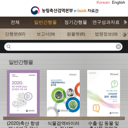
Korean
English
전체
일반간행물
정기간행물
연구성과자료
수
단행본
보고서
팜플렛
법령정보
사
(507)
(34)
(85)
(19)
일반간행물
(2020)축산 항생
식물검역바이러
수출·입 동물 및