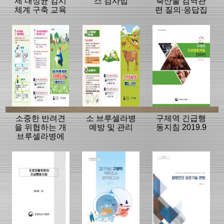
제 내성균 감시
스 검사법
축산물 검역관
체계 구축 교육
련 질의·응답집
2019.12.
소중한 반려견
소 브루셀라병
구제역 긴급행
을 위협하는 개
예방 및 관리
동지침 2019.9
브루셀라병에
대해 알아 보아
요