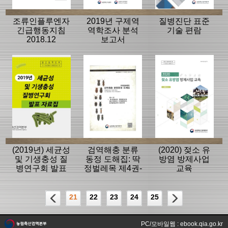
조류인플루엔자
2019년 구제역
질병진단 표준
긴급행동지침
역학조사 분석
기술 편람
2018.12
보고서
(2019년) 세균성
검역해충 분류
(2020) 젖소 유
및 기생충성 질
동정 도해집: 딱
방염 방제사업
병연구회 발표
정벌레목 제4권-
교육
자료집
개나무좀상과,
개미붙이상과,
통나무좀상과,
21
22
23
24
25
비단벌레상과,
방아벌레상과의
동정도해)
PC/모바일웹 : ebook.qia.go.kr