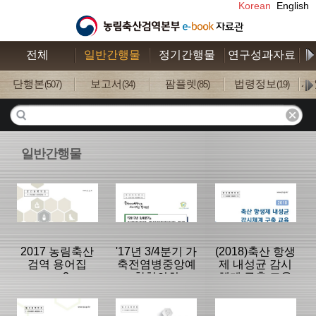
Korean
English
전체
일반간행물
정기간행물
연구성과자료
수
단행본
보고서
팜플렛
법령정보
사
(507)
(34)
(85)
(19)
일반간행물
2017 농림축산
'17년 3/4분기 가
(2018)축산 항생
검역 용어집
축전염병중앙예
제 내성균 감시
ver.3
찰협의회
체계 구축 교육
분류명 : 단행본
분류명 : 단행본
분류명 : 단행본