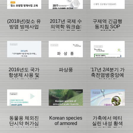
|
|
|
(2018년)젖소 유
2017년 국제 수
구제역 긴급행
방염 방제사업
의역학 워크숍:
동지침 SOP
교육
재난형 동물 질
2017.6
병 국가방역체
등록일 :
등록일 :
등록일 :
계의 역학조사
2017/10/12
2017/10/12
2017/09/25
분류명 : 단행본
분류명 : 단행본
분류명 : 단행본
및 예찰
|
|
|
|
|
|
2016년도 국가
파상풍
'17년 2/4분기 가
항생제 사용 및
축전염병중앙예
내성 모니터링
찰협의회
페이지:0, 방
페이지:0, 방
페이지:0, 방
문:6,032
문:3,345
문:5,316
등록일 :
등록일 :
등록일 :
2017/09/25
2017/08/31
2017/07/20
분류명 : 단행본
분류명 : 단행본
분류명 : 단행본
|
|
|
|
|
|
동물용 체외진
Korean species
가축에서 메티
단시약 허가심
of armored
실린 내성 황색
사 가이드라인
scale
포도알균 관리
페이지:0, 방
페이지:0, 방
페이지:0, 방