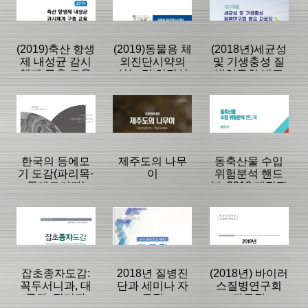
|
|
|
(2019)축산 항생
(2019)동물용 체
(2018년)세균성
제 내성균 감시
외진단시약의
및 기생충성 질
체계 구축 교육
성능 및 안정성
병연구회 발표
시험 가이드라
자료집
등록일 :
등록일 :
등록일 :
인
2019/03/20
2019/03/11
2019/02/25
분류명 : 단행본
분류명 : 단행본
분류명 : 단행본
|
|
|
|
|
|
한국의 등에모
제주도의 나무
동축산물 수입
기 도감(파리목·
이
위험분석 핸드
등에모기과)
북: 2018 개정판
페이지:0, 방
페이지:0, 방
페이지:0, 방
문:320
문:603
문:549
등록일 :
등록일 :
등록일 :
2019/02/25
2019/02/11
2019/01/24
분류명 : 단행본
분류명 : 단행본
분류명 : 단행본
|
|
|
|
|
|
잡초종자도감:
2018년 질병진
(2018년) 바이러
꼭두서니과, 대
단과 세미나 자
스질병연구회
극과, 장미과
료집
자료집
페이지:0, 방
페이지:0, 방
페이지:0, 방