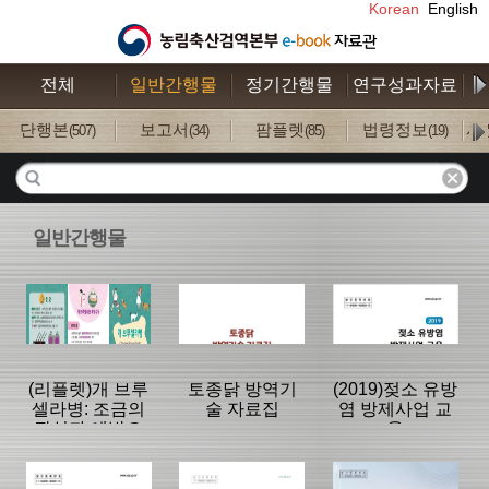
Korean
English
전체
일반간행물
정기간행물
연구성과자료
수
단행본
보고서
팜플렛
법령정보
사
(507)
(34)
(85)
(19)
일반간행물
(리플렛)개 브루
토종닭 방역기
(2019)젖소 유방
셀라병: 조금의
술 자료집
염 방제사업 교
관심과 예방으
육
로 나의 개와 안
전한 삶을 누릴
분류명 : 팜플렛
분류명 : 단행본
분류명 : 단행본
수 있습니다