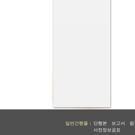
일반간행물
단행본
보고서
팜
|
사전정보공표