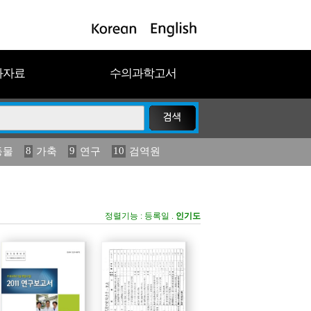
과자료
수의과학고서
8
9
10
동물
가축
연구
검역원
18
19
2023
연보
농림수산
정렬기능 :
등록일
.
인기도