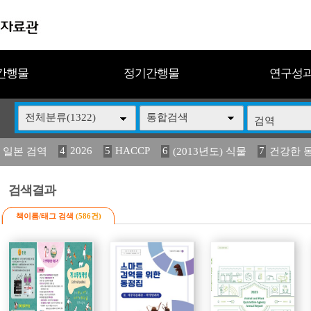
간행물
정기간행물
연구성
전체분류(1322)
통합검색
4
2026
5
HACCP
6
7
 일본 검역
(2013년도) 식물
건강한 
13
14
15
16
17
 도감
(2013년도) 식
구제역
媛 異
관리
검색결과
책이름/태그 검색
(586건)