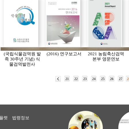
(국립식물검역원 발
(2016) 연구보고서
2021 농림축산검역
족 30주년 기념) 식
본부 영문연보
물검역발전사
21
22
23
24
25
26
27
2
플렛
법령정보