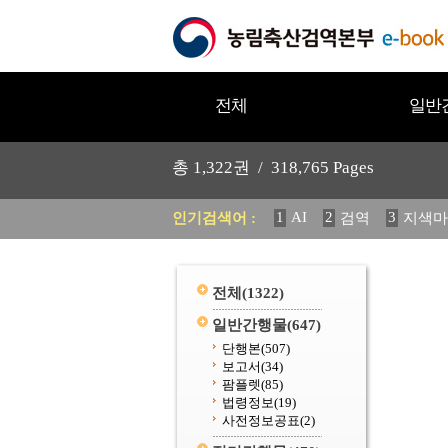
전체
일반
총
1,322
권 /
318,765
Pages
1
AI
2
3
인기검색어 :
검역
지색마
11
2025
12
중독성 식물
20
수의과학검역원
전체
(1322)
일반간행물
(647)
단행본
(507)
보고서
(34)
팜플렛
(85)
법령정보
(19)
사전정보공표
(2)