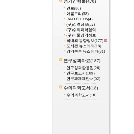
정기간행물
(470)
연보
(80)
아름드리
(58)
R&D FOCUS
(4)
(구)검역정보
(52)
(구)수의과학검역
(구)식물검역정보
국내외 동향정보
(177)
도서관 뉴스레터
(18)
검역본부 뉴스레터
(81)
연구성과자료
(187)
연구성과활용집
(26)
연구보고서
(109)
연구과제제안서
(52)
수의과학고서
(18)
수의과학고서
(18)