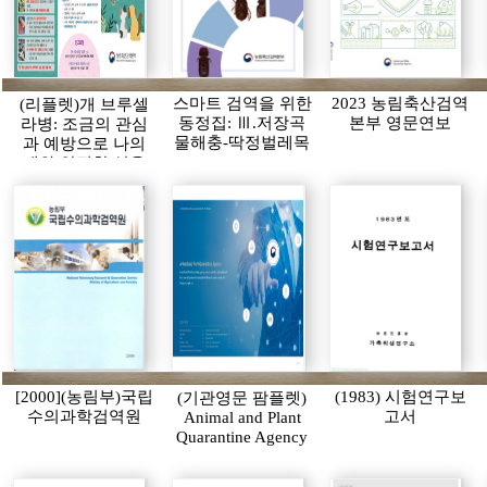
스마트 검역을 위한
2023 농림축산검역
(리플렛)개 브루셀
동정집: Ⅲ.저장곡
본부 영문연보
라병: 조금의 관심
물해충-딱정벌레목
과 예방으로 나의
개와 안전한 삶을
누릴 수 있습니다
[2000](농림부)국립
(1983) 시험연구보
(기관영문 팜플렛)
수의과학검역원
고서
Animal and Plant
Quarantine Agency